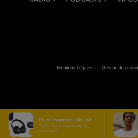
Mentions Légales
Gestion des cook
En ce moment :
0
h -
6
h
Tous les tempos de la
musique