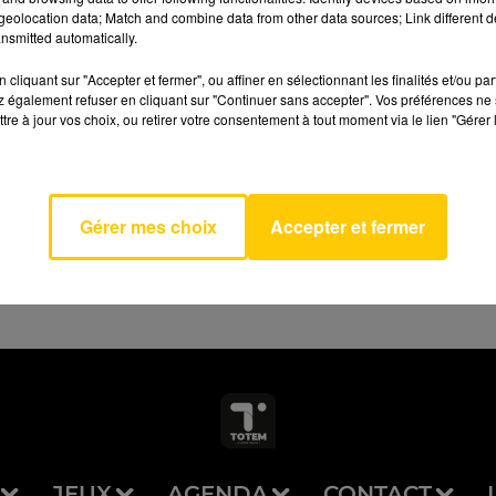
eolocation data; Match and combine data from other data sources; Link different de
nsmitted automatically.
cliquant sur "Accepter et fermer", ou affiner en sélectionnant les finalités et/ou pa
 également refuser en cliquant sur "Continuer sans accepter". Vos préférences ne 
tre à jour vos choix, ou retirer votre consentement à tout moment via le lien "Gérer 
ble
AVEYRON NORD
CHA
IDER
Gérer mes choix
Accepter et fermer
JEUX
AGENDA
CONTACT