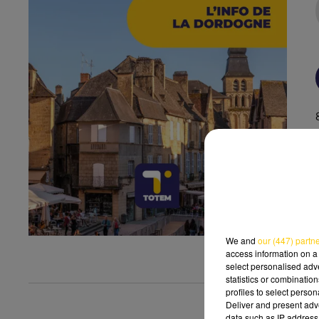
We and
our (447) partn
access information on a 
select personalised ad
statistics or combinatio
profiles to select person
Deliver and present adv
data such as IP address 