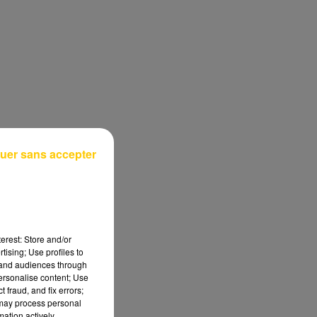
uer sans accepter
erest: Store and/or
tising; Use profiles to
tand audiences through
personalise content; Use
 fraud, and fix errors;
 may process personal
mation actively