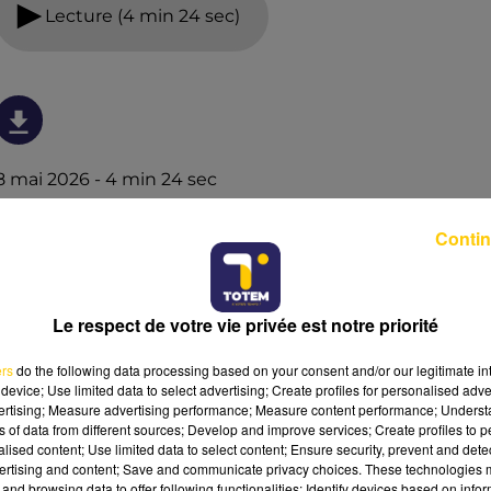
Lecture (4 min 24 sec)
8 mai 2026 - 4 min 24 sec
L'INFO DE LA DORDOGNE DU 08/05/26 À
Contin
06H59
Ecoutez sur Totem l'information à Tulle, Brive, dans le
Nord du Lot et le pays sarladais avec les reportages de
Le respect de votre vie privée est notre priorité
nos journalistes sur le terrain.
ers
do the following data processing based on your consent and/or our legitimate int
device; Use limited data to select advertising; Create profiles for personalised adver
vertising; Measure advertising performance; Measure content performance; Unders
ns of data from different sources; Develop and improve services; Create profiles to 
alised content; Use limited data to select content; Ensure security, prevent and detect
ertising and content; Save and communicate privacy choices. These technologies
and browsing data to offer following functionalities: Identify devices based on infor