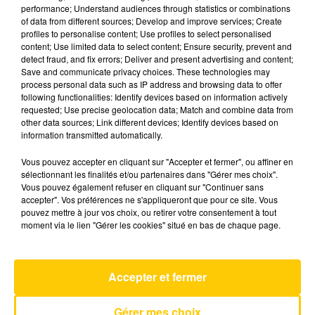
performance; Understand audiences through statistics or combinations
of data from different sources; Develop and improve services; Create
profiles to personalise content; Use profiles to select personalised
6 juillet 2026 - 4 min 15 sec
content; Use limited data to select content; Ensure security, prevent and
L'INFO DE LA DORDOGNE DU 06/07/26
detect fraud, and fix errors; Deliver and present advertising and content;
Save and communicate privacy choices. These technologies may
À 07H29
process personal data such as IP address and browsing data to offer
following functionalities: Identify devices based on information actively
Ecoutez sur Totem l'information à Tulle, Brive,
requested; Use precise geolocation data; Match and combine data from
dans le Nord du Lot et le pays sarladais avec les
other data sources; Link different devices; Identify devices based on
information transmitted automatically.
reportages de nos journalistes sur le terrain.
Vous pouvez accepter en cliquant sur "Accepter et fermer", ou affiner en
sélectionnant les finalités et/ou partenaires dans "Gérer mes choix".
Vous pouvez également refuser en cliquant sur "Continuer sans
accepter". Vos préférences ne s'appliqueront que pour ce site. Vous
pouvez mettre à jour vos choix, ou retirer votre consentement à tout
moment via le lien "Gérer les cookies" situé en bas de chaque page.
AVEYRON NORD
Quelqu'un M'a Dit
Accepter et fermer
CARLA BRUNI
Gérer mes choix