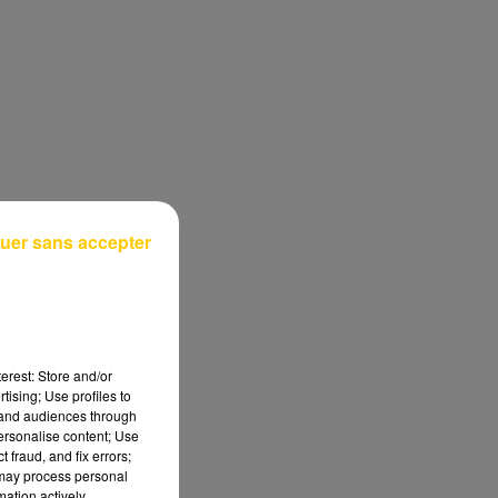
uer sans accepter
erest: Store and/or
tising; Use profiles to
tand audiences through
personalise content; Use
 fraud, and fix errors;
 may process personal
mation actively