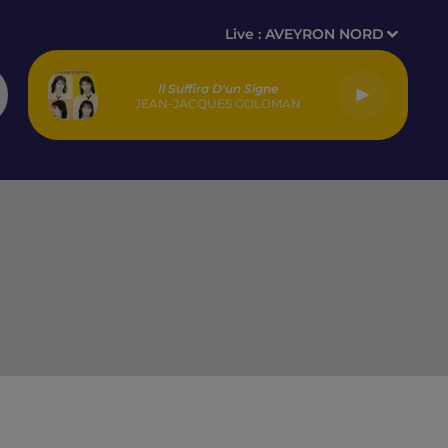
Live :
AVEYRON NORD
Il Suffira D'un Signe
JEAN-JACQUES GOLDMAN