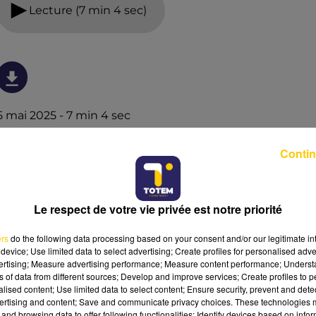
Lecture (7 min 4 sec)
5 mai 2025 - 7 min 4 sec
L'INFO DE LA DORDOGNE DU 05/05/25 À
Contin
12H00
Ecoutez sur Totem l'information à Tulle, Brive, dans le
Nord du Lot et le pays sarladais avec les reportages de
Le respect de votre vie privée est notre priorité
nos journalistes sur le terrain.
ers
do the following data processing based on your consent and/or our legitimate int
device; Use limited data to select advertising; Create profiles for personalised adver
vertising; Measure advertising performance; Measure content performance; Unders
ns of data from different sources; Develop and improve services; Create profiles to 
alised content; Use limited data to select content; Ensure security, prevent and detect
ertising and content; Save and communicate privacy choices. These technologies
and browsing data to offer following functionalities: Identify devices based on infor