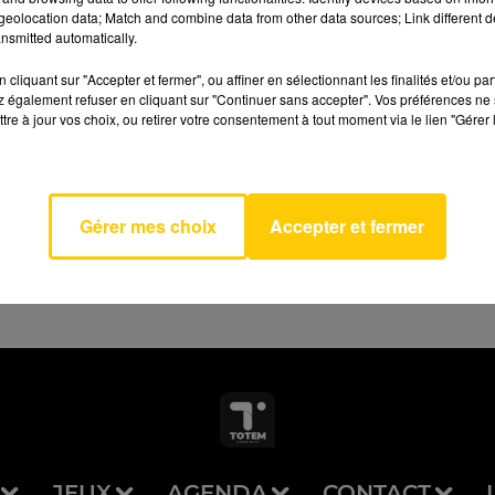
eolocation data; Match and combine data from other data sources; Link different de
nsmitted automatically.
cliquant sur "Accepter et fermer", ou affiner en sélectionnant les finalités et/ou pa
 également refuser en cliquant sur "Continuer sans accepter". Vos préférences ne 
a D'un
tre à jour vos choix, ou retirer votre consentement à tout moment via le lien "Gérer 
AVEYRON NORD
ne
CQUES
MAN
Gérer mes choix
Accepter et fermer
JEUX
AGENDA
CONTACT