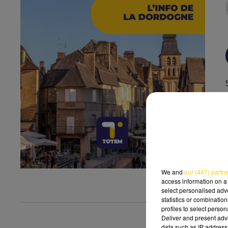
We and
our (447) partn
access information on a 
select personalised ad
statistics or combinatio
profiles to select person
Deliver and present adv
data such as IP address 