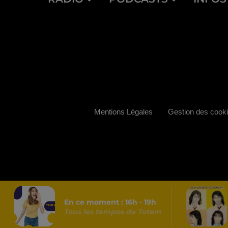
Mentions Légales
Gestion des cook
En ce moment :
16
h -
19
h
Tous les tempos de Totem