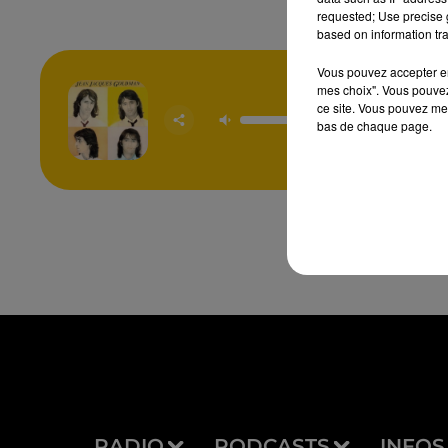
requested; Use precise g
based on information tra
Vous pouvez accepter en 
mes choix". Vous pouvez
Il Suffir
ce site. Vous pouvez met
Sig
bas de chaque page.
JEAN-JA
GOLD
RADIO
PODCASTS
INFOS