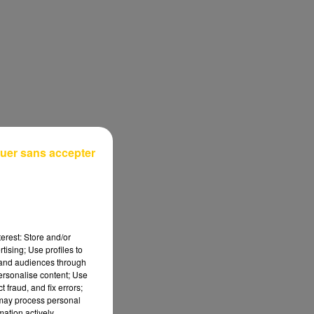
uer sans accepter
erest: Store and/or
tising; Use profiles to
tand audiences through
personalise content; Use
 fraud, and fix errors;
 may process personal
mation actively