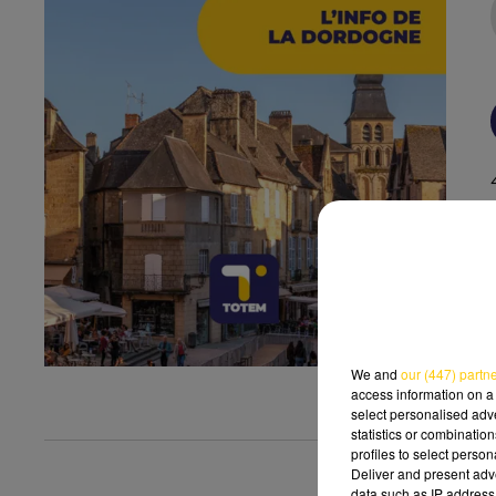
We and
our (447) partn
access information on a 
select personalised ad
statistics or combinatio
profiles to select person
Deliver and present adv
data such as IP address 