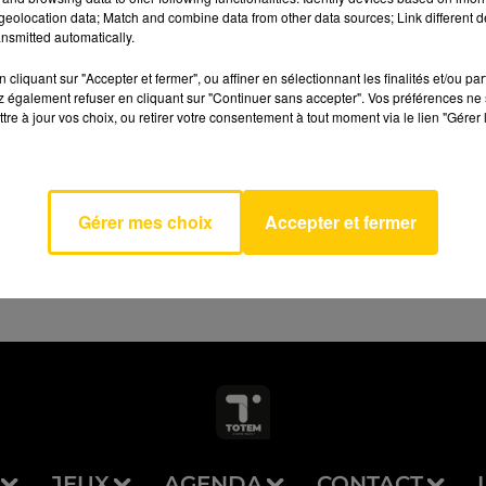
eolocation data; Match and combine data from other data sources; Link different de
nsmitted automatically.
cliquant sur "Accepter et fermer", ou affiner en sélectionnant les finalités et/ou pa
 également refuser en cliquant sur "Continuer sans accepter". Vos préférences ne 
ss (la
tre à jour vos choix, ou retirer votre consentement à tout moment via le lien "Gérer 
AVEYRON NORD
sse)
NOZUKA
HO
Gérer mes choix
Accepter et fermer
JEUX
AGENDA
CONTACT