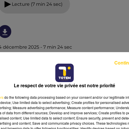
Lecture (7 min 24 sec)
4 décembre 2025 - 7 min 24 sec
L'INFO DE LA DORDOGNE DU 04/12/25 À
Contin
12H30
Ecoutez sur Totem l'information à Tulle, Brive, dans le
Nord du Lot et le pays sarladais avec les reportages de
Le respect de votre vie privée est notre priorité
nos journalistes sur le terrain.
ers
do the following data processing based on your consent and/or our legitimate int
device; Use limited data to select advertising; Create profiles for personalised adver
vertising; Measure advertising performance; Measure content performance; Unders
ns of data from different sources; Develop and improve services; Create profiles to 
alised content; Use limited data to select content; Ensure security, prevent and detect
ertising and content; Save and communicate privacy choices. These technologies
and browsing data to offer following functionalities: Identify devices based on infor