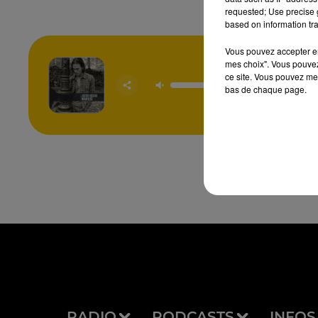
requested; Use precise g
based on information tra
Vous pouvez accepter en 
mes choix". Vous pouvez
Heartle
ce site. Vous pouvez met
Prome
bas de chaque page.
JUSTIN 
& ZA
RADIO
PODCASTS
INFOS