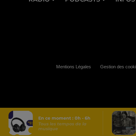
Mentions Légales
Gestion des cook
En ce moment :
0
h -
6
h
Tous les tempos de la
musique