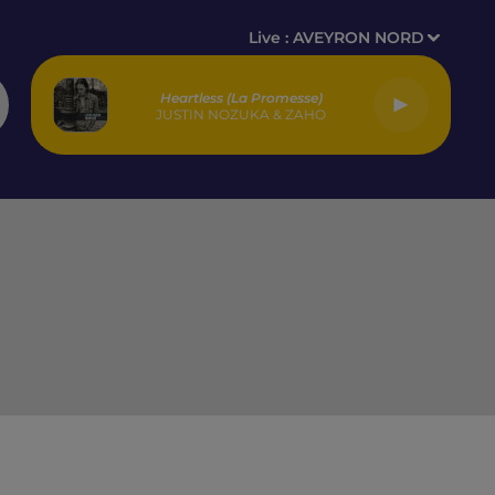
Live :
AVEYRON NORD
Heartless (la Promesse)
JUSTIN NOZUKA & ZAHO