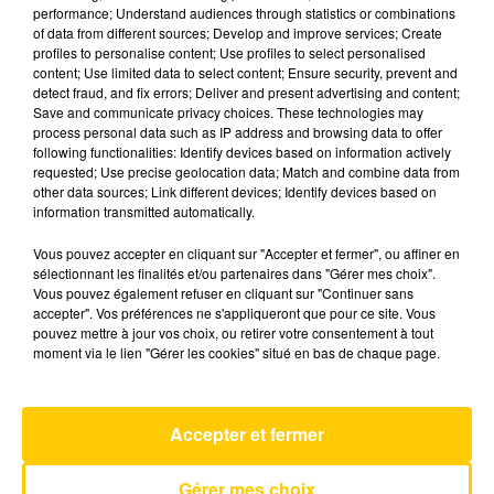
performance; Understand audiences through statistics or combinations
of data from different sources; Develop and improve services; Create
profiles to personalise content; Use profiles to select personalised
3 décembre 2025 - 8 min 10 sec
content; Use limited data to select content; Ensure security, prevent and
L'INFO DE LA DORDOGNE DU 03/12/25
detect fraud, and fix errors; Deliver and present advertising and content;
Save and communicate privacy choices. These technologies may
À 12H29
process personal data such as IP address and browsing data to offer
following functionalities: Identify devices based on information actively
Ecoutez sur Totem l'information à Tulle, Brive,
requested; Use precise geolocation data; Match and combine data from
dans le Nord du Lot et le pays sarladais avec les
other data sources; Link different devices; Identify devices based on
information transmitted automatically.
reportages de nos journalistes sur le terrain.
Vous pouvez accepter en cliquant sur "Accepter et fermer", ou affiner en
sélectionnant les finalités et/ou partenaires dans "Gérer mes choix".
Vous pouvez également refuser en cliquant sur "Continuer sans
accepter". Vos préférences ne s'appliqueront que pour ce site. Vous
pouvez mettre à jour vos choix, ou retirer votre consentement à tout
moment via le lien "Gérer les cookies" situé en bas de chaque page.
AVEYRON NORD
Dusty Men
Accepter et fermer
SAULE & CHARLIE WINSTON
Gérer mes choix