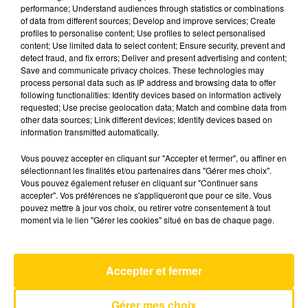
performance; Understand audiences through statistics or combinations
of data from different sources; Develop and improve services; Create
profiles to personalise content; Use profiles to select personalised
30 mai 2025 - 5 min 5 sec
content; Use limited data to select content; Ensure security, prevent and
L'INFO DE LA CORRÈZE DU 30/05/25 À
detect fraud, and fix errors; Deliver and present advertising and content;
Save and communicate privacy choices. These technologies may
08H30
process personal data such as IP address and browsing data to offer
following functionalities: Identify devices based on information actively
Ecoutez sur Totem l'information à Tulle, Brive,
requested; Use precise geolocation data; Match and combine data from
dans le Nord du Lot et le pays sarladais avec les
other data sources; Link different devices; Identify devices based on
information transmitted automatically.
reportages de nos journalistes sur le terrain.
Vous pouvez accepter en cliquant sur "Accepter et fermer", ou affiner en
sélectionnant les finalités et/ou partenaires dans "Gérer mes choix".
Vous pouvez également refuser en cliquant sur "Continuer sans
accepter". Vos préférences ne s'appliqueront que pour ce site. Vous
pouvez mettre à jour vos choix, ou retirer votre consentement à tout
moment via le lien "Gérer les cookies" situé en bas de chaque page.
AVEYRON NORD
Pink Pony Club
Accepter et fermer
CHAPPELL ROAN
Gérer mes choix