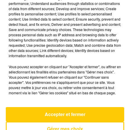
performance; Understand audiences through statistics or combinations
of data from different sources; Develop and improve services; Create
profiles to personalise content; Use profiles to select personalised
29 mai 2026 - 4 min 6 sec
content; Use limited data to select content; Ensure security, prevent and
L'INFO DE LA CORRÈZE DU 29/05/26 À
detect fraud, and fix errors; Deliver and present advertising and content;
Save and communicate privacy choices. These technologies may
06H00
process personal data such as IP address and browsing data to offer
following functionalities: Identify devices based on information actively
Ecoutez sur Totem l'information à Tulle, Brive,
requested; Use precise geolocation data; Match and combine data from
dans le Nord du Lot et le pays sarladais avec les
other data sources; Link different devices; Identify devices based on
information transmitted automatically.
reportages de nos journalistes sur le terrain.
Vous pouvez accepter en cliquant sur "Accepter et fermer", ou affiner en
sélectionnant les finalités et/ou partenaires dans "Gérer mes choix".
Vous pouvez également refuser en cliquant sur "Continuer sans
accepter". Vos préférences ne s'appliqueront que pour ce site. Vous
pouvez mettre à jour vos choix, ou retirer votre consentement à tout
moment via le lien "Gérer les cookies" situé en bas de chaque page.
AVEYRON NORD
Almost
Accepter et fermer
LEWIS CAPALDI
Gérer mes choix