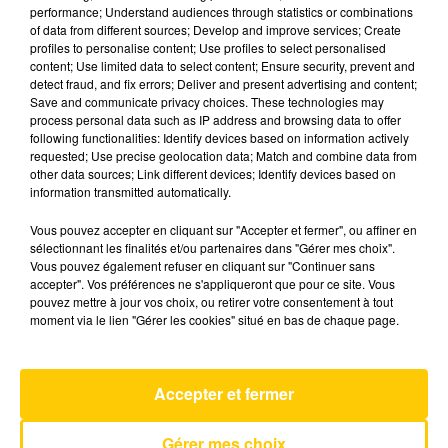
performance; Understand audiences through statistics or combinations
of data from different sources; Develop and improve services; Create
profiles to personalise content; Use profiles to select personalised
27 mai 2025 - 4 min 6 sec
content; Use limited data to select content; Ensure security, prevent and
L'INFO DE LA CORRÈZE DU 27/05/25 À
detect fraud, and fix errors; Deliver and present advertising and content;
Save and communicate privacy choices. These technologies may
07H30
process personal data such as IP address and browsing data to offer
following functionalities: Identify devices based on information actively
Ecoutez sur Totem l'information à Tulle, Brive,
requested; Use precise geolocation data; Match and combine data from
dans le Nord du Lot et le pays sarladais avec les
other data sources; Link different devices; Identify devices based on
information transmitted automatically.
reportages de nos journalistes sur le terrain.
Vous pouvez accepter en cliquant sur "Accepter et fermer", ou affiner en
sélectionnant les finalités et/ou partenaires dans "Gérer mes choix".
Vous pouvez également refuser en cliquant sur "Continuer sans
accepter". Vos préférences ne s'appliqueront que pour ce site. Vous
pouvez mettre à jour vos choix, ou retirer votre consentement à tout
moment via le lien "Gérer les cookies" situé en bas de chaque page.
AVEYRON NORD
Drop Dead
Accepter et fermer
OLIVIA RODRIGO
Gérer mes choix