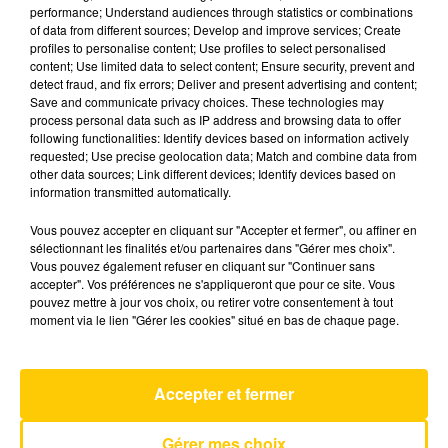
performance; Understand audiences through statistics or combinations
of data from different sources; Develop and improve services; Create
profiles to personalise content; Use profiles to select personalised
24 janvier 2025 - 6 min 42 sec
content; Use limited data to select content; Ensure security, prevent and
L'INFO DE LA CORRÈZE DU 24/01/25 À
detect fraud, and fix errors; Deliver and present advertising and content;
Save and communicate privacy choices. These technologies may
12H00
process personal data such as IP address and browsing data to offer
following functionalities: Identify devices based on information actively
Ecoutez sur Totem l'information à Tulle, Brive,
requested; Use precise geolocation data; Match and combine data from
dans le Nord du Lot et le pays sarladais avec les
other data sources; Link different devices; Identify devices based on
information transmitted automatically.
reportages de nos journalistes sur le terrain.
Vous pouvez accepter en cliquant sur "Accepter et fermer", ou affiner en
sélectionnant les finalités et/ou partenaires dans "Gérer mes choix".
Vous pouvez également refuser en cliquant sur "Continuer sans
accepter". Vos préférences ne s'appliqueront que pour ce site. Vous
pouvez mettre à jour vos choix, ou retirer votre consentement à tout
moment via le lien "Gérer les cookies" situé en bas de chaque page.
AVEYRON NORD
Give Me Something
Accepter et fermer
ONEREPUBLIC
Gérer mes choix