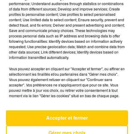
performance; Understand audiences through statistics or combinations
of data from different sources; Develop and improve services; Create
profiles to personalise content; Use profiles to select personalised
23 décembre 2025 - 4 min 53 sec
content; Use limited data to select content; Ensure security, prevent and
L'INFO DE LA CORRÈZE DU 23/12/25 À
detect fraud, and fix errors; Deliver and present advertising and content;
Save and communicate privacy choices. These technologies may
07H00
process personal data such as IP address and browsing data to offer
following functionalities: Identify devices based on information actively
Ecoutez sur Totem l'information à Tulle, Brive,
requested; Use precise geolocation data; Match and combine data from
dans le Nord du Lot et le pays sarladais avec les
other data sources; Link different devices; Identify devices based on
information transmitted automatically.
reportages de nos journalistes sur le terrain.
Vous pouvez accepter en cliquant sur "Accepter et fermer", ou affiner en
sélectionnant les finalités et/ou partenaires dans "Gérer mes choix".
Vous pouvez également refuser en cliquant sur "Continuer sans
accepter". Vos préférences ne s'appliqueront que pour ce site. Vous
pouvez mettre à jour vos choix, ou retirer votre consentement à tout
moment via le lien "Gérer les cookies" situé en bas de chaque page.
AVEYRON NORD
Silent Treatment
Accepter et fermer
FREYA SKYE
Gérer mes choix