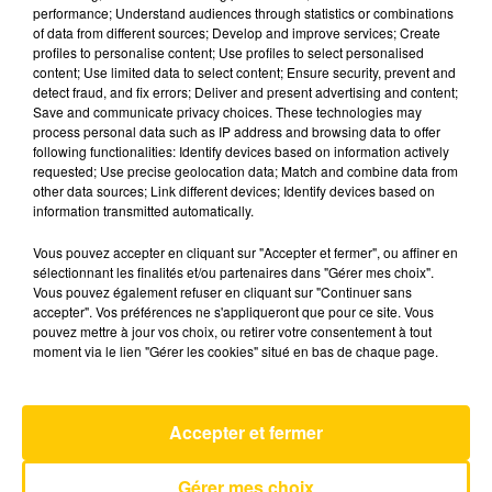
performance; Understand audiences through statistics or combinations
of data from different sources; Develop and improve services; Create
profiles to personalise content; Use profiles to select personalised
19 décembre 2025 - 4 min 6 sec
content; Use limited data to select content; Ensure security, prevent and
L'INFO DE LA CORRÈZE DU 19/12/25 À
detect fraud, and fix errors; Deliver and present advertising and content;
Save and communicate privacy choices. These technologies may
07H00
process personal data such as IP address and browsing data to offer
following functionalities: Identify devices based on information actively
Ecoutez sur Totem l'information à Tulle, Brive,
requested; Use precise geolocation data; Match and combine data from
dans le Nord du Lot et le pays sarladais avec les
other data sources; Link different devices; Identify devices based on
information transmitted automatically.
reportages de nos journalistes sur le terrain.
Vous pouvez accepter en cliquant sur "Accepter et fermer", ou affiner en
sélectionnant les finalités et/ou partenaires dans "Gérer mes choix".
Vous pouvez également refuser en cliquant sur "Continuer sans
accepter". Vos préférences ne s'appliqueront que pour ce site. Vous
pouvez mettre à jour vos choix, ou retirer votre consentement à tout
moment via le lien "Gérer les cookies" situé en bas de chaque page.
AVEYRON NORD
Miss Maggie
Accepter et fermer
RENAUD
Gérer mes choix