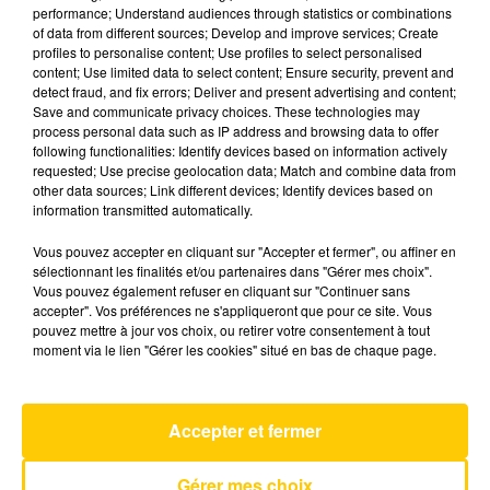
performance; Understand audiences through statistics or combinations
of data from different sources; Develop and improve services; Create
profiles to personalise content; Use profiles to select personalised
19 mai 2025 - 4 min 6 sec
content; Use limited data to select content; Ensure security, prevent and
L'INFO DE LA CORRÈZE DU 19/05/25 À
detect fraud, and fix errors; Deliver and present advertising and content;
Save and communicate privacy choices. These technologies may
08H29
process personal data such as IP address and browsing data to offer
following functionalities: Identify devices based on information actively
Ecoutez sur Totem l'information à Tulle, Brive,
requested; Use precise geolocation data; Match and combine data from
dans le Nord du Lot et le pays sarladais avec les
other data sources; Link different devices; Identify devices based on
information transmitted automatically.
reportages de nos journalistes sur le terrain.
Vous pouvez accepter en cliquant sur "Accepter et fermer", ou affiner en
sélectionnant les finalités et/ou partenaires dans "Gérer mes choix".
Vous pouvez également refuser en cliquant sur "Continuer sans
accepter". Vos préférences ne s'appliqueront que pour ce site. Vous
pouvez mettre à jour vos choix, ou retirer votre consentement à tout
moment via le lien "Gérer les cookies" situé en bas de chaque page.
AVEYRON NORD
Chaussures Roses
Accepter et fermer
TEDDYBEAR
Gérer mes choix