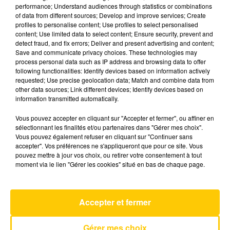
performance; Understand audiences through statistics or combinations
of data from different sources; Develop and improve services; Create
profiles to personalise content; Use profiles to select personalised
18 juin 2026 - 3 min 45 sec
content; Use limited data to select content; Ensure security, prevent and
L'INFO DE LA CORRÈZE DU 18/06/26 À
detect fraud, and fix errors; Deliver and present advertising and content;
Save and communicate privacy choices. These technologies may
19H00
process personal data such as IP address and browsing data to offer
following functionalities: Identify devices based on information actively
Ecoutez sur Totem l'information à Tulle, Brive,
requested; Use precise geolocation data; Match and combine data from
dans le Nord du Lot et le pays sarladais avec les
other data sources; Link different devices; Identify devices based on
information transmitted automatically.
reportages de nos journalistes sur le terrain.
Vous pouvez accepter en cliquant sur "Accepter et fermer", ou affiner en
sélectionnant les finalités et/ou partenaires dans "Gérer mes choix".
Vous pouvez également refuser en cliquant sur "Continuer sans
accepter". Vos préférences ne s'appliqueront que pour ce site. Vous
pouvez mettre à jour vos choix, ou retirer votre consentement à tout
moment via le lien "Gérer les cookies" situé en bas de chaque page.
AVEYRON NORD
Whatever
Accepter et fermer
OASIS
Gérer mes choix