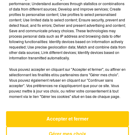
performance; Understand audiences through statistics or combinations
of data from different sources; Develop and improve services; Create
profiles to personalise content; Use profiles to select personalised
16 décembre 2025 - 6 min 31 sec
content; Use limited data to select content; Ensure security, prevent and
L'INFO DE LA CORRÈZE DU 16/12/25 À
detect fraud, and fix errors; Deliver and present advertising and content;
Save and communicate privacy choices. These technologies may
12H29
process personal data such as IP address and browsing data to offer
following functionalities: Identify devices based on information actively
Ecoutez sur Totem l'information à Tulle, Brive,
requested; Use precise geolocation data; Match and combine data from
dans le Nord du Lot et le pays sarladais avec les
other data sources; Link different devices; Identify devices based on
information transmitted automatically.
reportages de nos journalistes sur le terrain.
Vous pouvez accepter en cliquant sur "Accepter et fermer", ou affiner en
sélectionnant les finalités et/ou partenaires dans "Gérer mes choix".
Vous pouvez également refuser en cliquant sur "Continuer sans
accepter". Vos préférences ne s'appliqueront que pour ce site. Vous
pouvez mettre à jour vos choix, ou retirer votre consentement à tout
moment via le lien "Gérer les cookies" situé en bas de chaque page.
AVEYRON NORD
Accepter et fermer
Gérer mes choix