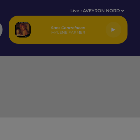
Live :
AVEYRON NORD
Sans Contrefacon
MYLENE FARMER