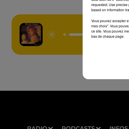
requested; Use precise g
based on information tra
Vous pouvez accepter en 
mes choix". Vous pouvez
San
ce site. Vous pouvez met
Contre
bas de chaque page.
MYL
FAR
RADIO
PODCASTS
INFOS