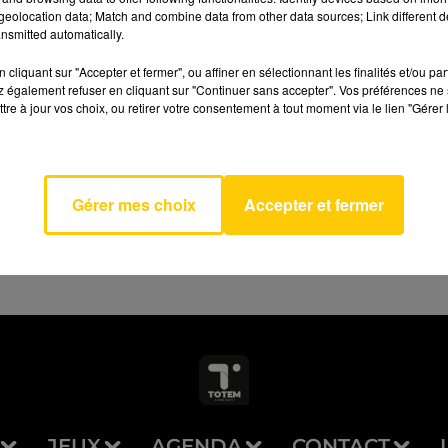
eolocation data; Match and combine data from other data sources; Link different de
nsmitted automatically.
cliquant sur "Accepter et fermer", ou affiner en sélectionnant les finalités et/ou pa
 également refuser en cliquant sur "Continuer sans accepter". Vos préférences ne 
s
tre à jour vos choix, ou retirer votre consentement à tout moment via le lien "Gérer 
AVEYRON NORD
facon
ENE
MER
Gérer mes choix
Accepter et fermer
JEUX
AGENDA
CONTACT