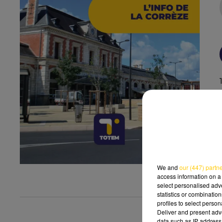
We and
our (447) partn
access information on a 
select personalised ad
statistics or combinatio
profiles to select person
Deliver and present adv
data such as IP address 