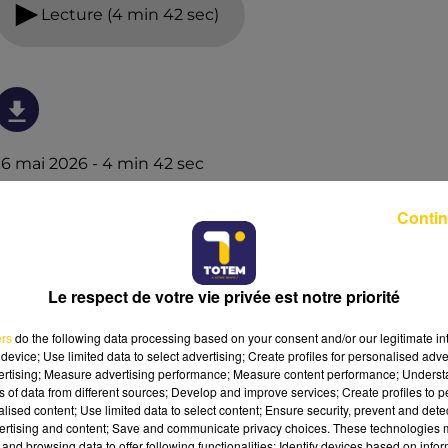
Lecture (4 min 42 sec)
16 mai 2026 - 4 min 42 sec
L'INFO DE LA CORRÈZE DU 16/05/26 À 07H59
Contin
Ecoutez sur Totem l'information à Tulle, Brive, dans le
Nord du Lot et le pays sarladais avec les reportages de
nos journalistes sur le terrain.
Le respect de votre vie privée est notre priorité
ers
do the following data processing based on your consent and/or our legitimate int
device; Use limited data to select advertising; Create profiles for personalised adver
vertising; Measure advertising performance; Measure content performance; Unders
ns of data from different sources; Develop and improve services; Create profiles to 
alised content; Use limited data to select content; Ensure security, prevent and detect
ertising and content; Save and communicate privacy choices. These technologies
and browsing data to offer following functionalities: Identify devices based on infor