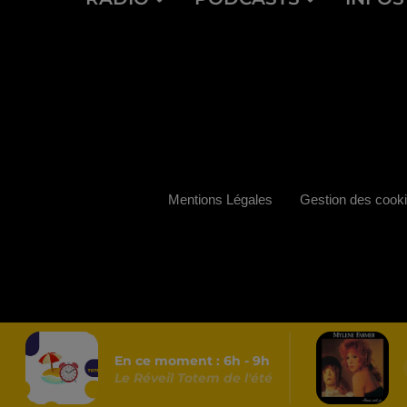
Mentions Légales
Gestion des cook
En ce moment :
6
h -
9
h
Le Réveil Totem de l'été