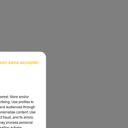
uer sans accepter
erest: Store and/or
tising; Use profiles to
tand audiences through
personalise content; Use
 fraud, and fix errors;
 may process personal
mation actively