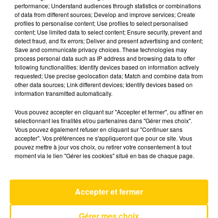
performance; Understand audiences through statistics or combinations
of data from different sources; Develop and improve services; Create
profiles to personalise content; Use profiles to select personalised
16 mai 2025 - 4 min 7 sec
content; Use limited data to select content; Ensure security, prevent and
L'INFO DE LA CORRÈZE DU 16/05/25 À
detect fraud, and fix errors; Deliver and present advertising and content;
Save and communicate privacy choices. These technologies may
07H30
process personal data such as IP address and browsing data to offer
following functionalities: Identify devices based on information actively
Ecoutez sur Totem l'information à Tulle, Brive,
requested; Use precise geolocation data; Match and combine data from
dans le Nord du Lot et le pays sarladais avec les
other data sources; Link different devices; Identify devices based on
information transmitted automatically.
reportages de nos journalistes sur le terrain.
Vous pouvez accepter en cliquant sur "Accepter et fermer", ou affiner en
sélectionnant les finalités et/ou partenaires dans "Gérer mes choix".
Vous pouvez également refuser en cliquant sur "Continuer sans
accepter". Vos préférences ne s'appliqueront que pour ce site. Vous
pouvez mettre à jour vos choix, ou retirer votre consentement à tout
moment via le lien "Gérer les cookies" situé en bas de chaque page.
AVEYRON NORD
Drive Safe
Accepter et fermer
MYLES SMITH & NIALL HORAN
Gérer mes choix