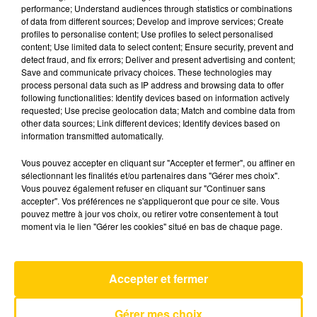
performance; Understand audiences through statistics or combinations
of data from different sources; Develop and improve services; Create
profiles to personalise content; Use profiles to select personalised
15 décembre 2025 - 4 min 6 sec
content; Use limited data to select content; Ensure security, prevent and
L'INFO DE LA CORRÈZE DU 15/12/25 À
detect fraud, and fix errors; Deliver and present advertising and content;
Save and communicate privacy choices. These technologies may
08H30
process personal data such as IP address and browsing data to offer
following functionalities: Identify devices based on information actively
Ecoutez sur Totem l'information à Tulle, Brive,
requested; Use precise geolocation data; Match and combine data from
dans le Nord du Lot et le pays sarladais avec les
other data sources; Link different devices; Identify devices based on
information transmitted automatically.
reportages de nos journalistes sur le terrain.
Vous pouvez accepter en cliquant sur "Accepter et fermer", ou affiner en
sélectionnant les finalités et/ou partenaires dans "Gérer mes choix".
Vous pouvez également refuser en cliquant sur "Continuer sans
accepter". Vos préférences ne s'appliqueront que pour ce site. Vous
pouvez mettre à jour vos choix, ou retirer votre consentement à tout
moment via le lien "Gérer les cookies" situé en bas de chaque page.
AVEYRON NORD
Tombe Pour Elle
Accepter et fermer
PASCAL OBISPO
Gérer mes choix