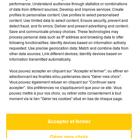
performance; Understand audiences through statistics or combinations
of data from different sources; Develop and improve services; Create
profiles to personalise content; Use profiles to select personalised
14 mai 2025 - 6 min 57 sec
content; Use limited data to select content; Ensure security, prevent and
L'INFO DE LA CORRÈZE DU 14/05/25 À
detect fraud, and fix errors; Deliver and present advertising and content;
Save and communicate privacy choices. These technologies may
12H01
process personal data such as IP address and browsing data to offer
following functionalities: Identify devices based on information actively
Ecoutez sur Totem l'information à Tulle, Brive,
requested; Use precise geolocation data; Match and combine data from
dans le Nord du Lot et le pays sarladais avec les
other data sources; Link different devices; Identify devices based on
information transmitted automatically.
reportages de nos journalistes sur le terrain.
Vous pouvez accepter en cliquant sur "Accepter et fermer", ou affiner en
sélectionnant les finalités et/ou partenaires dans "Gérer mes choix".
Vous pouvez également refuser en cliquant sur "Continuer sans
accepter". Vos préférences ne s'appliqueront que pour ce site. Vous
pouvez mettre à jour vos choix, ou retirer votre consentement à tout
moment via le lien "Gérer les cookies" situé en bas de chaque page.
AVEYRON NORD
Dracula (jennie Remix)
Accepter et fermer
TAME IMPALA
Gérer mes choix