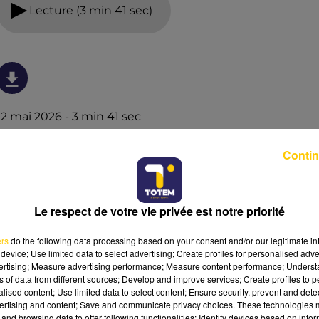
Lecture (3 min 41 sec)
12 mai 2026 - 3 min 41 sec
L'INFO DE LA CORRÈZE DU 12/05/26 À 18H00
Contin
Ecoutez sur Totem l'information à Tulle, Brive, dans le
Nord du Lot et le pays sarladais avec les reportages de
nos journalistes sur le terrain.
Le respect de votre vie privée est notre priorité
ers
do the following data processing based on your consent and/or our legitimate int
device; Use limited data to select advertising; Create profiles for personalised adver
vertising; Measure advertising performance; Measure content performance; Unders
ns of data from different sources; Develop and improve services; Create profiles to 
alised content; Use limited data to select content; Ensure security, prevent and detect
ertising and content; Save and communicate privacy choices. These technologies
and browsing data to offer following functionalities: Identify devices based on infor