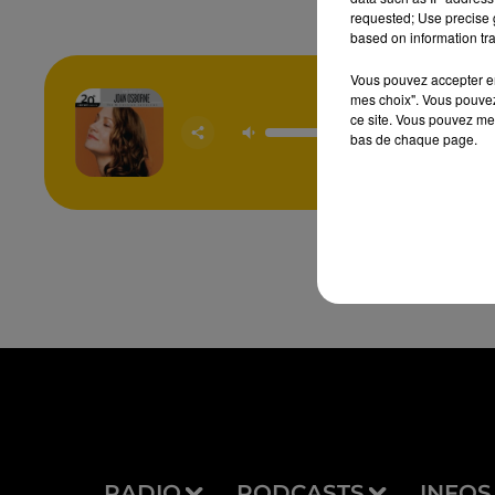
requested; Use precise g
based on information tra
Vous pouvez accepter en 
mes choix". Vous pouvez
ce site. Vous pouvez met
One O
bas de chaque page.
JOAN OS
RADIO
PODCASTS
INFOS