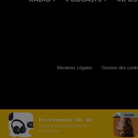
Mentions Légales
Gestion des cook
En ce moment :
0
h -
6
h
Tous les tempos de la
musique