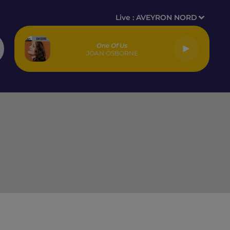
Live :
AVEYRON NORD
One Of Us
JOAN OSBORNE