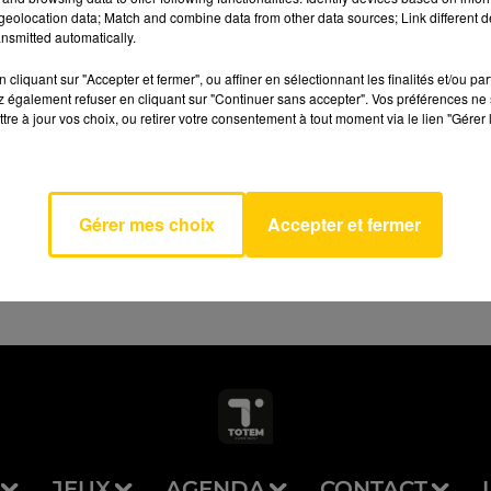
eolocation data; Match and combine data from other data sources; Link different de
nsmitted automatically.
cliquant sur "Accepter et fermer", ou affiner en sélectionnant les finalités et/ou pa
 également refuser en cliquant sur "Continuer sans accepter". Vos préférences ne 
tre à jour vos choix, ou retirer votre consentement à tout moment via le lien "Gérer 
AVEYRON NORD
f Us
BORNE
Gérer mes choix
Accepter et fermer
JEUX
AGENDA
CONTACT