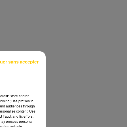
uer sans accepter
erest: Store and/or
tising; Use profiles to
tand audiences through
personalise content; Use
 fraud, and fix errors;
 may process personal
mation actively