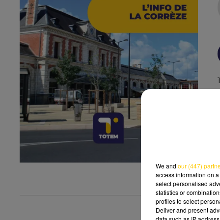
We and
our (447) partn
access information on a 
select personalised ad
statistics or combinatio
profiles to select person
Deliver and present adv
data such as IP address 