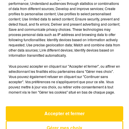
performance; Understand audiences through statistics or combinations
of data from different sources; Develop and improve services; Create
profiles to personalise content; Use profiles to select personalised
12 mai 2026 - 4 min 6 sec
content; Use limited data to select content; Ensure security, prevent and
L'INFO DE LA CORRÈZE DU 12/05/26 À
detect fraud, and fix errors; Deliver and present advertising and content;
Save and communicate privacy choices. These technologies may
08H00
process personal data such as IP address and browsing data to offer
following functionalities: Identify devices based on information actively
Ecoutez sur Totem l'information à Tulle, Brive,
requested; Use precise geolocation data; Match and combine data from
dans le Nord du Lot et le pays sarladais avec les
other data sources; Link different devices; Identify devices based on
information transmitted automatically.
reportages de nos journalistes sur le terrain.
Vous pouvez accepter en cliquant sur "Accepter et fermer", ou affiner en
sélectionnant les finalités et/ou partenaires dans "Gérer mes choix".
Vous pouvez également refuser en cliquant sur "Continuer sans
accepter". Vos préférences ne s'appliqueront que pour ce site. Vous
pouvez mettre à jour vos choix, ou retirer votre consentement à tout
moment via le lien "Gérer les cookies" situé en bas de chaque page.
AVEYRON NORD
Accepter et fermer
Gérer mes choix