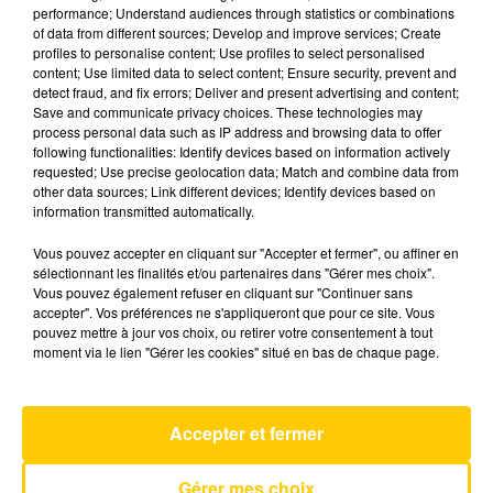
performance; Understand audiences through statistics or combinations
of data from different sources; Develop and improve services; Create
profiles to personalise content; Use profiles to select personalised
11 juin 2026 - 3 min 41 sec
content; Use limited data to select content; Ensure security, prevent and
L'INFO DE LA CORRÈZE DU 11/06/26 À
detect fraud, and fix errors; Deliver and present advertising and content;
Save and communicate privacy choices. These technologies may
19H00
process personal data such as IP address and browsing data to offer
following functionalities: Identify devices based on information actively
Ecoutez sur Totem l'information à Tulle, Brive,
requested; Use precise geolocation data; Match and combine data from
dans le Nord du Lot et le pays sarladais avec les
other data sources; Link different devices; Identify devices based on
information transmitted automatically.
reportages de nos journalistes sur le terrain.
Vous pouvez accepter en cliquant sur "Accepter et fermer", ou affiner en
sélectionnant les finalités et/ou partenaires dans "Gérer mes choix".
Vous pouvez également refuser en cliquant sur "Continuer sans
accepter". Vos préférences ne s'appliqueront que pour ce site. Vous
pouvez mettre à jour vos choix, ou retirer votre consentement à tout
moment via le lien "Gérer les cookies" situé en bas de chaque page.
AVEYRON NORD
Tatoo
Accepter et fermer
LOREEN
Gérer mes choix