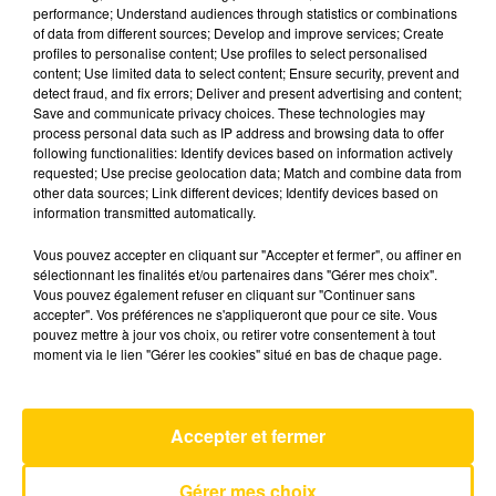
performance; Understand audiences through statistics or combinations
of data from different sources; Develop and improve services; Create
profiles to personalise content; Use profiles to select personalised
11 mars 2025 - 4 min 6 sec
content; Use limited data to select content; Ensure security, prevent and
L'INFO DE LA CORRÈZE DU 11/03/25 À
detect fraud, and fix errors; Deliver and present advertising and content;
Save and communicate privacy choices. These technologies may
06H00
process personal data such as IP address and browsing data to offer
following functionalities: Identify devices based on information actively
Ecoutez sur Totem l'information à Tulle, Brive,
requested; Use precise geolocation data; Match and combine data from
dans le Nord du Lot et le pays sarladais avec les
other data sources; Link different devices; Identify devices based on
information transmitted automatically.
reportages de nos journalistes sur le terrain.
Vous pouvez accepter en cliquant sur "Accepter et fermer", ou affiner en
sélectionnant les finalités et/ou partenaires dans "Gérer mes choix".
Vous pouvez également refuser en cliquant sur "Continuer sans
accepter". Vos préférences ne s'appliqueront que pour ce site. Vous
pouvez mettre à jour vos choix, ou retirer votre consentement à tout
moment via le lien "Gérer les cookies" situé en bas de chaque page.
AVEYRON NORD
Dai Dai
Accepter et fermer
SHAKIRA & BURNA BOY
Gérer mes choix