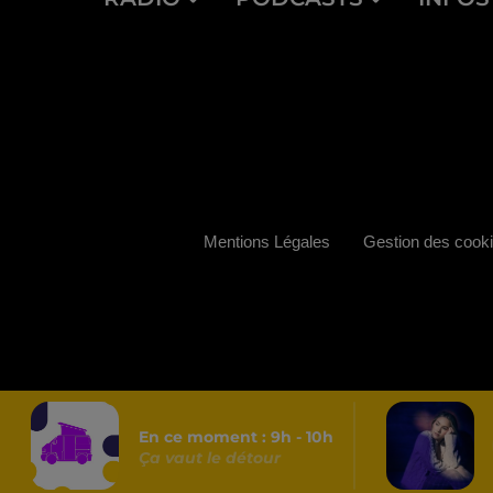
Mentions Légales
Gestion des cook
En ce moment :
9
h -
10
h
Ça vaut le détour