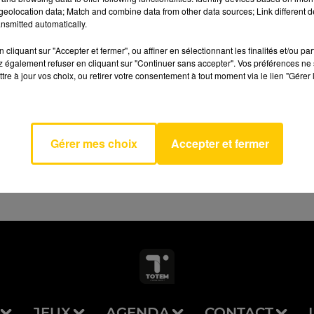
eolocation data; Match and combine data from other data sources; Link different de
nsmitted automatically.
cliquant sur "Accepter et fermer", ou affiner en sélectionnant les finalités et/ou pa
 également refuser en cliquant sur "Continuer sans accepter". Vos préférences ne 
tre à jour vos choix, ou retirer votre consentement à tout moment via le lien "Gérer 
AVEYRON NORD
eatment
SKYE
Gérer mes choix
Accepter et fermer
JEUX
AGENDA
CONTACT