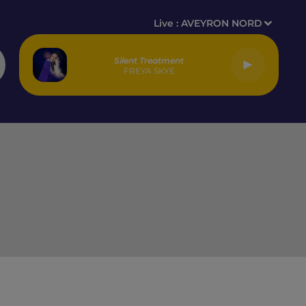
Live :
AVEYRON NORD
Silent Treatment
FREYA SKYE