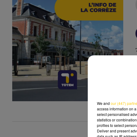
We and
our (447) partn
access information on a 
select personalised ad
statistics or combinatio
profiles to select person
Deliver and present adv
data such as IP address 