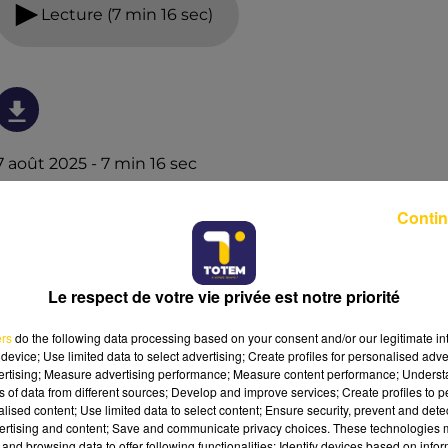
Lecture (7 min 16 sec)
7 août 2025 - 7 min 16 sec
L'INFO DE LA CORRÈZE DU 07/08/25 À 12H00
Contin
Ecoutez sur Totem l'information à Tulle, Brive, dans le
Nord du Lot et le pays sarladais avec les reportages de
nos journalistes sur le terrain.
Le respect de votre vie privée est notre priorité
ers
do the following data processing based on your consent and/or our legitimate int
device; Use limited data to select advertising; Create profiles for personalised adver
vertising; Measure advertising performance; Measure content performance; Unders
ns of data from different sources; Develop and improve services; Create profiles to 
alised content; Use limited data to select content; Ensure security, prevent and detect
ertising and content; Save and communicate privacy choices. These technologies
and browsing data to offer following functionalities: Identify devices based on infor