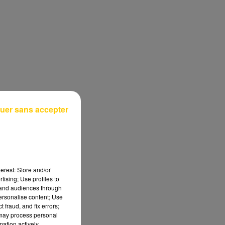
uer sans accepter
erest: Store and/or
tising; Use profiles to
tand audiences through
personalise content; Use
 fraud, and fix errors;
 may process personal
mation actively