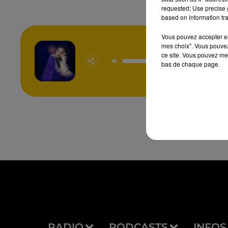
requested; Use precise g
based on information tra
Vous pouvez accepter en 
mes choix". Vous pouvez
ce site. Vous pouvez met
Silent Tr
bas de chaque page.
FREYA 
RADIO
PODCASTS
INFOS