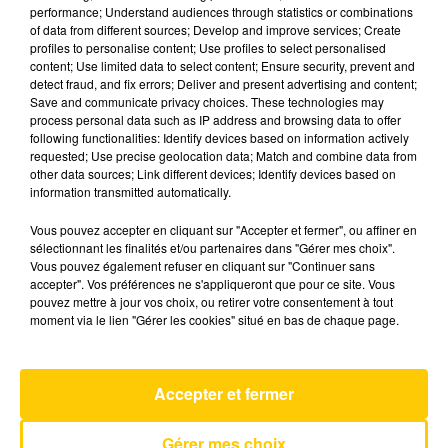
performance; Understand audiences through statistics or combinations
of data from different sources; Develop and improve services; Create
profiles to personalise content; Use profiles to select personalised
5 mai 2025 - 3 min 41 sec
content; Use limited data to select content; Ensure security, prevent and
L'INFO DE LA CORRÈZE DU 05/05/25 À
detect fraud, and fix errors; Deliver and present advertising and content;
Save and communicate privacy choices. These technologies may
19H00
process personal data such as IP address and browsing data to offer
following functionalities: Identify devices based on information actively
Ecoutez sur Totem l'information à Tulle, Brive,
requested; Use precise geolocation data; Match and combine data from
dans le Nord du Lot et le pays sarladais avec les
other data sources; Link different devices; Identify devices based on
information transmitted automatically.
reportages de nos journalistes sur le terrain.
Vous pouvez accepter en cliquant sur "Accepter et fermer", ou affiner en
sélectionnant les finalités et/ou partenaires dans "Gérer mes choix".
Vous pouvez également refuser en cliquant sur "Continuer sans
accepter". Vos préférences ne s'appliqueront que pour ce site. Vous
pouvez mettre à jour vos choix, ou retirer votre consentement à tout
moment via le lien "Gérer les cookies" situé en bas de chaque page.
AVEYRON NORD
Rien Que De L'eau
Accepter et fermer
VERONIQUE SANSON
Gérer mes choix