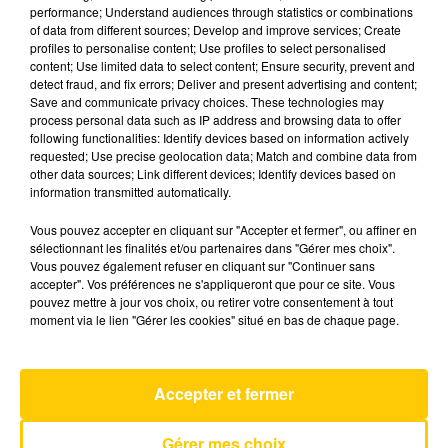
performance; Understand audiences through statistics or combinations
of data from different sources; Develop and improve services; Create
profiles to personalise content; Use profiles to select personalised
4 décembre 2025 - 4 min 6 sec
content; Use limited data to select content; Ensure security, prevent and
L'INFO DE LA CORRÈZE DU 04/12/25 À
detect fraud, and fix errors; Deliver and present advertising and content;
Save and communicate privacy choices. These technologies may
06H30
process personal data such as IP address and browsing data to offer
following functionalities: Identify devices based on information actively
Ecoutez sur Totem l'information à Tulle, Brive,
requested; Use precise geolocation data; Match and combine data from
dans le Nord du Lot et le pays sarladais avec les
other data sources; Link different devices; Identify devices based on
information transmitted automatically.
reportages de nos journalistes sur le terrain.
Vous pouvez accepter en cliquant sur "Accepter et fermer", ou affiner en
sélectionnant les finalités et/ou partenaires dans "Gérer mes choix".
Vous pouvez également refuser en cliquant sur "Continuer sans
accepter". Vos préférences ne s'appliqueront que pour ce site. Vous
pouvez mettre à jour vos choix, ou retirer votre consentement à tout
moment via le lien "Gérer les cookies" situé en bas de chaque page.
AVEYRON NORD
You
Accepter et fermer
TEN SHARP
Gérer mes choix