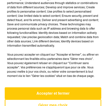
performance; Understand audiences through statistics or combinations
of data from different sources; Develop and improve services; Create
profiles to personalise content; Use profiles to select personalised
2 mai 2025 - 3 min 41 sec
content; Use limited data to select content; Ensure security, prevent and
L'INFO DE LA CORRÈZE DU 02/05/25 À
detect fraud, and fix errors; Deliver and present advertising and content;
Save and communicate privacy choices. These technologies may
18H00
process personal data such as IP address and browsing data to offer
following functionalities: Identify devices based on information actively
Ecoutez sur Totem l'information à Tulle, Brive,
requested; Use precise geolocation data; Match and combine data from
dans le Nord du Lot et le pays sarladais avec les
other data sources; Link different devices; Identify devices based on
information transmitted automatically.
reportages de nos journalistes sur le terrain.
Vous pouvez accepter en cliquant sur "Accepter et fermer", ou affiner en
sélectionnant les finalités et/ou partenaires dans "Gérer mes choix".
Vous pouvez également refuser en cliquant sur "Continuer sans
accepter". Vos préférences ne s'appliqueront que pour ce site. Vous
pouvez mettre à jour vos choix, ou retirer votre consentement à tout
moment via le lien "Gérer les cookies" situé en bas de chaque page.
AVEYRON NORD
Homewrecker
Accepter et fermer
SOMBR
Gérer mes choix