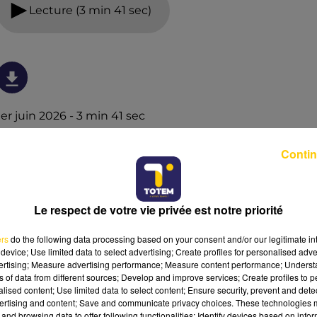
Lecture (3 min 41 sec)
1er juin 2026 - 3 min 41 sec
L'INFO DE LA CORRÈZE DU 01/06/26 À 19H00
Contin
Ecoutez sur Totem l'information à Tulle, Brive, dans le
Nord du Lot et le pays sarladais avec les reportages de
nos journalistes sur le terrain.
Le respect de votre vie privée est notre priorité
ers
do the following data processing based on your consent and/or our legitimate int
device; Use limited data to select advertising; Create profiles for personalised adver
vertising; Measure advertising performance; Measure content performance; Unders
ns of data from different sources; Develop and improve services; Create profiles to 
alised content; Use limited data to select content; Ensure security, prevent and detect
ertising and content; Save and communicate privacy choices. These technologies
and browsing data to offer following functionalities: Identify devices based on infor