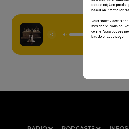
requested; Use precise g
based on information tra
Vous pouvez accepter en 
mes choix". Vous pouvez
ce site. Vous pouvez met
Des Fl
TOVE 
bas de chaque page.
STRO
RADIO
PODCASTS
INFOS