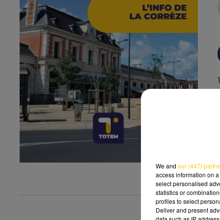
We and
our (447) partn
access information on a 
select personalised ad
statistics or combinatio
profiles to select person
Deliver and present adv
data such as IP address 