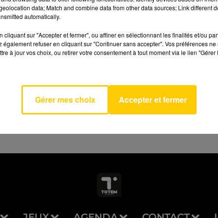
eolocation data; Match and combine data from other data sources; Link different de
nsmitted automatically.
cliquant sur "Accepter et fermer", ou affiner en sélectionnant les finalités et/ou pa
 également refuser en cliquant sur "Continuer sans accepter". Vos préférences ne 
tre à jour vos choix, ou retirer votre consentement à tout moment via le lien "Gérer 
eurs
AVEYRON NORD
LO &
MAE
Gérer mes choix
Accepter et fermer
JEUX
AGENDA
CONTACT