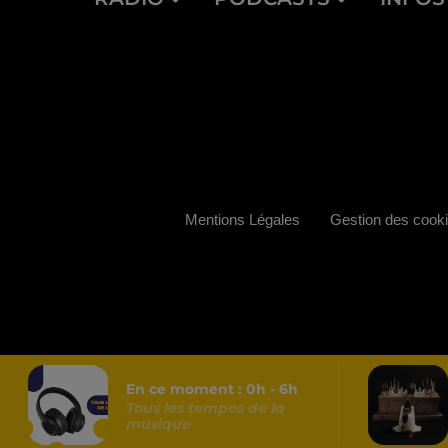
Mentions Légales
Gestion des cook
En ce moment :
0
h -
6
h
Tous les tempos de la
musique