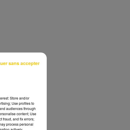
uer sans accepter
erest: Store and/or
tising; Use profiles to
tand audiences through
personalise content; Use
 fraud, and fix errors;
 may process personal
mation actively