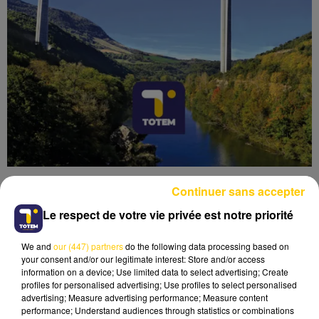
Continuer sans accepter
Le respect de votre vie privée est notre priorité
We and
our (447) partners
do the following data processing based on
Lecture (4 min 36 sec)
your consent and/or our legitimate interest: Store and/or access
information on a device; Use limited data to select advertising; Create
profiles for personalised advertising; Use profiles to select personalised
advertising; Measure advertising performance; Measure content
performance; Understand audiences through statistics or combinations