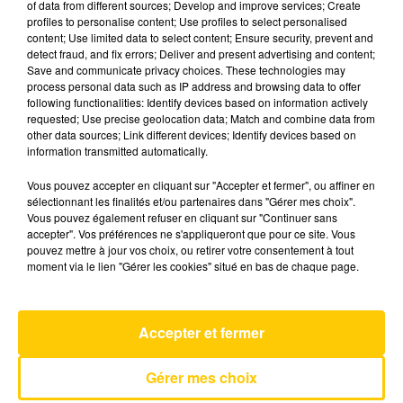
of data from different sources; Develop and improve services; Create
profiles to personalise content; Use profiles to select personalised
content; Use limited data to select content; Ensure security, prevent and
30 mai 2026 - 4 min 36 sec
detect fraud, and fix errors; Deliver and present advertising and content;
Save and communicate privacy choices. These technologies may
L'INFO DE L'AVEYRON DU 30/05/26 À
process personal data such as IP address and browsing data to offer
08H29
following functionalities: Identify devices based on information actively
requested; Use precise geolocation data; Match and combine data from
L'info de L'Aveyron
other data sources; Link different devices; Identify devices based on
information transmitted automatically.
Vous pouvez accepter en cliquant sur "Accepter et fermer", ou affiner en
sélectionnant les finalités et/ou partenaires dans "Gérer mes choix".
Vous pouvez également refuser en cliquant sur "Continuer sans
accepter". Vos préférences ne s'appliqueront que pour ce site. Vous
pouvez mettre à jour vos choix, ou retirer votre consentement à tout
AVEYRON NORD
moment via le lien "Gérer les cookies" situé en bas de chaque page.
Flowers
MILEY CYRUS
Accepter et fermer
Gérer mes choix