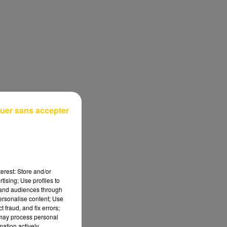
uer sans accepter
erest: Store and/or
tising; Use profiles to
tand audiences through
personalise content; Use
 fraud, and fix errors;
 may process personal
mation actively