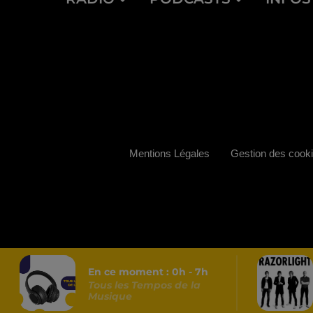
Mentions Légales
Gestion des cook
En ce moment :
0
h -
7
h
Tous les Tempos de la
Musique