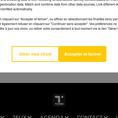
eolocation data; Match and combine data from other data sources; Link different de
nsmitted automatically.
cliquant sur "Accepter et fermer", ou affiner en sélectionnant les finalités et/ou pa
 également refuser en cliquant sur "Continuer sans accepter". Vos préférences ne 
tre à jour vos choix, ou retirer votre consentement à tout moment via le lien "Gérer 
AVEYRON NORD
ica
IGHT
Gérer mes choix
Accepter et fermer
JEUX
AGENDA
CONTACT