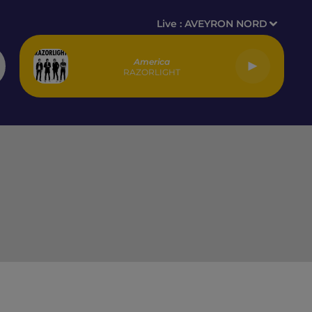
Live :
AVEYRON NORD
America
RAZORLIGHT