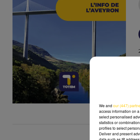
We and
our (447) partn
access information on a 
select personalised ad
statistics or combinatio
profiles to select person
Deliver and present adv
data such as IP address 