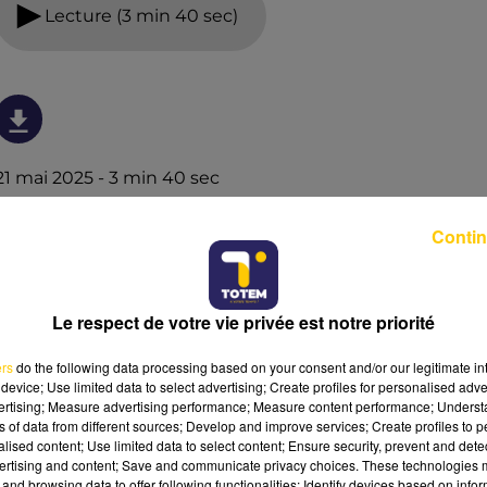
Lecture (3 min 40 sec)
21 mai 2025 - 3 min 40 sec
L'INFO DE L'AVEYRON DU 21/05/25 À 18H00
Contin
L'info de L'Aveyron
Le respect de votre vie privée est notre priorité
ers
do the following data processing based on your consent and/or our legitimate int
device; Use limited data to select advertising; Create profiles for personalised adver
vertising; Measure advertising performance; Measure content performance; Unders
ns of data from different sources; Develop and improve services; Create profiles to 
alised content; Use limited data to select content; Ensure security, prevent and detect
ertising and content; Save and communicate privacy choices. These technologies
and browsing data to offer following functionalities: Identify devices based on infor