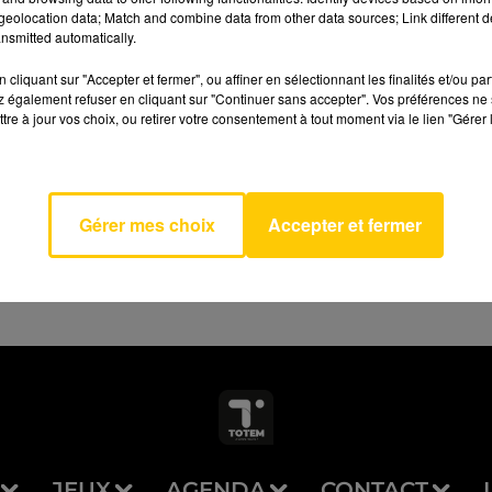
eolocation data; Match and combine data from other data sources; Link different de
nsmitted automatically.
cliquant sur "Accepter et fermer", ou affiner en sélectionnant les finalités et/ou pa
 également refuser en cliquant sur "Continuer sans accepter". Vos préférences ne 
tre à jour vos choix, ou retirer votre consentement à tout moment via le lien "Gérer 
AVEYRON NORD
It All
SWIMS
Gérer mes choix
Accepter et fermer
JEUX
AGENDA
CONTACT