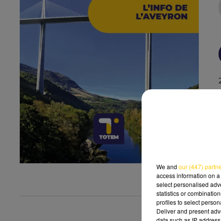
We and
our (447) partn
access information on a 
select personalised ad
statistics or combinatio
profiles to select person
Deliver and present adv
data such as IP address 