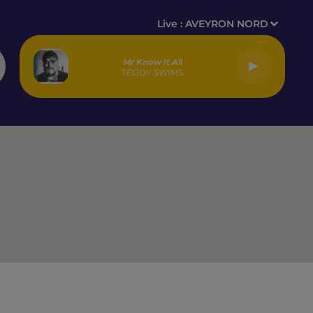
Live :
AVEYRON NORD
Mr Know It All
TEDDY SWIMS