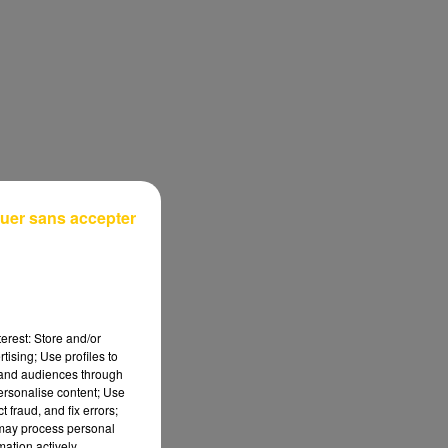
uer sans accepter
erest: Store and/or
tising; Use profiles to
tand audiences through
personalise content; Use
 fraud, and fix errors;
 may process personal
mation actively