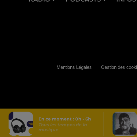
Mentions Légales
Gestion des cook
En ce moment :
0
h -
6
h
Tous les tempos de la
musique