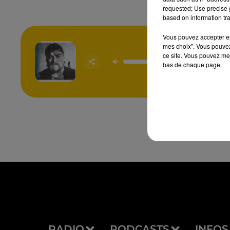
requested; Use precise g
based on information tra
Vous pouvez accepter en 
mes choix". Vous pouvez
ce site. Vous pouvez met
Mr Know 
bas de chaque page.
TEDDY 
RADIO
PODCASTS
INFOS