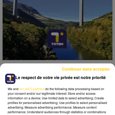
Continuer sans accepter
Le respect de votre vie privée est notre priorité
We and
our (447) partners
do the following data processing based on
Lecture (7 min)
your consent and/or our legitimate interest: Store and/or access
information on a device; Use limited data to select advertising; Create
profiles for personalised advertising; Use profiles to select personalised
advertising; Measure advertising performance; Measure content
performance; Understand audiences through statistics or combinations