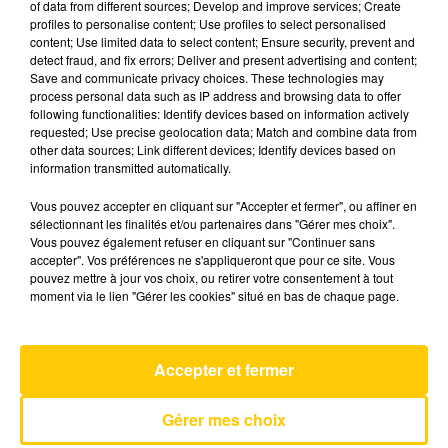
of data from different sources; Develop and improve services; Create
profiles to personalise content; Use profiles to select personalised
content; Use limited data to select content; Ensure security, prevent and
21 mai 2025 - 7 min
detect fraud, and fix errors; Deliver and present advertising and content;
Save and communicate privacy choices. These technologies may
L'INFO DE L'AVEYRON DU 21/05/25 À
process personal data such as IP address and browsing data to offer
12H00
following functionalities: Identify devices based on information actively
requested; Use precise geolocation data; Match and combine data from
L'info de L'Aveyron
other data sources; Link different devices; Identify devices based on
information transmitted automatically.
Vous pouvez accepter en cliquant sur "Accepter et fermer", ou affiner en
sélectionnant les finalités et/ou partenaires dans "Gérer mes choix".
Vous pouvez également refuser en cliquant sur "Continuer sans
accepter". Vos préférences ne s'appliqueront que pour ce site. Vous
pouvez mettre à jour vos choix, ou retirer votre consentement à tout
AVEYRON NORD
moment via le lien "Gérer les cookies" situé en bas de chaque page.
Are You Gonna Go My Way
LENNY KRAVITZ
Accepter et fermer
Gérer mes choix