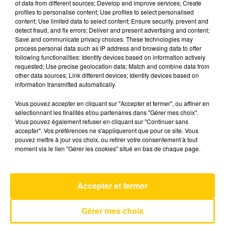
of data from different sources; Develop and improve services; Create
profiles to personalise content; Use profiles to select personalised
content; Use limited data to select content; Ensure security, prevent and
20 mai 2025 - 4 min 6 sec
detect fraud, and fix errors; Deliver and present advertising and content;
Save and communicate privacy choices. These technologies may
L'INFO DE L'AVEYRON DU 20/05/25 À
process personal data such as IP address and browsing data to offer
06H30
following functionalities: Identify devices based on information actively
requested; Use precise geolocation data; Match and combine data from
L'info de L'Aveyron
other data sources; Link different devices; Identify devices based on
information transmitted automatically.
Vous pouvez accepter en cliquant sur "Accepter et fermer", ou affiner en
sélectionnant les finalités et/ou partenaires dans "Gérer mes choix".
Vous pouvez également refuser en cliquant sur "Continuer sans
accepter". Vos préférences ne s'appliqueront que pour ce site. Vous
pouvez mettre à jour vos choix, ou retirer votre consentement à tout
AVEYRON NORD
moment via le lien "Gérer les cookies" situé en bas de chaque page.
Talk
COLDPLAY
Accepter et fermer
Gérer mes choix