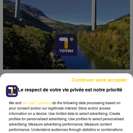
Continuer sans accepter
Le respect de votre vie privée est notre priorité
We and
our (447) partners
do the following data processing based on
Lecture (4 min 6 sec)
your consent and/or our legitimate interest: Store and/or access
information on a device; Use limited data to select advertising; Create
profiles for personalised advertising; Use profiles to select personalised
advertising; Measure advertising performance; Measure content
performance; Understand audiences through statistics or combinations