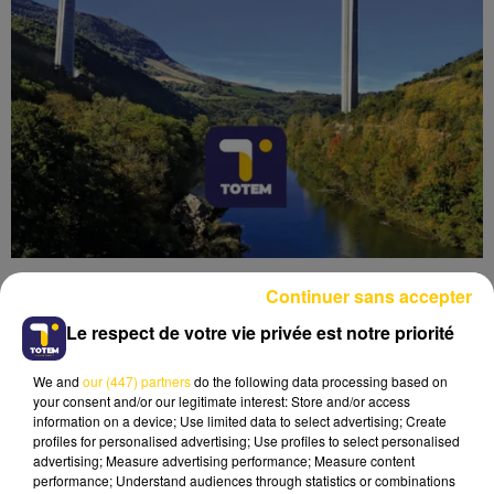
Continuer sans accepter
Le respect de votre vie privée est notre priorité
We and
our (447) partners
do the following data processing based on
Lecture (4 min 6 sec)
your consent and/or our legitimate interest: Store and/or access
information on a device; Use limited data to select advertising; Create
profiles for personalised advertising; Use profiles to select personalised
advertising; Measure advertising performance; Measure content
performance; Understand audiences through statistics or combinations