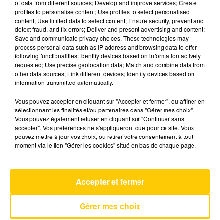
of data from different sources; Develop and improve services; Create
profiles to personalise content; Use profiles to select personalised
content; Use limited data to select content; Ensure security, prevent and
18 mai 2026 - 4 min 6 sec
detect fraud, and fix errors; Deliver and present advertising and content;
Save and communicate privacy choices. These technologies may
L'INFO DE L'AVEYRON DU 18/05/26 À
process personal data such as IP address and browsing data to offer
08H29
following functionalities: Identify devices based on information actively
requested; Use precise geolocation data; Match and combine data from
L'info de L'Aveyron
other data sources; Link different devices; Identify devices based on
information transmitted automatically.
Vous pouvez accepter en cliquant sur "Accepter et fermer", ou affiner en
sélectionnant les finalités et/ou partenaires dans "Gérer mes choix".
Vous pouvez également refuser en cliquant sur "Continuer sans
accepter". Vos préférences ne s'appliqueront que pour ce site. Vous
pouvez mettre à jour vos choix, ou retirer votre consentement à tout
AVEYRON NORD
moment via le lien "Gérer les cookies" situé en bas de chaque page.
Flames
DAVID GUETTA FEAT. SIA
Accepter et fermer
Gérer mes choix