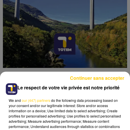
Continuer sans accepter
Le respect de votre vie privée est notre priorité
We and
our (447) partners
do the following data processing based on
Lecture (3 min 44 sec)
your consent and/or our legitimate interest: Store and/or access
information on a device; Use limited data to select advertising; Create
profiles for personalised advertising; Use profiles to select personalised
advertising; Measure advertising performance; Measure content
performance; Understand audiences through statistics or combinations