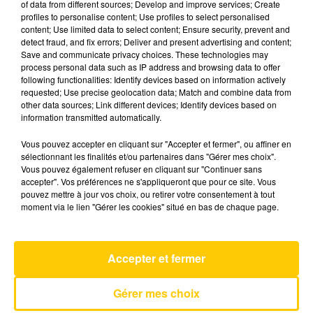
of data from different sources; Develop and improve services; Create
profiles to personalise content; Use profiles to select personalised
content; Use limited data to select content; Ensure security, prevent and
15 juin 2026 - 3 min 44 sec
detect fraud, and fix errors; Deliver and present advertising and content;
Save and communicate privacy choices. These technologies may
L'INFO DE L'AVEYRON DU 15/06/26 À
process personal data such as IP address and browsing data to offer
18H00
following functionalities: Identify devices based on information actively
requested; Use precise geolocation data; Match and combine data from
L'info de L'Aveyron
other data sources; Link different devices; Identify devices based on
information transmitted automatically.
Vous pouvez accepter en cliquant sur "Accepter et fermer", ou affiner en
sélectionnant les finalités et/ou partenaires dans "Gérer mes choix".
Vous pouvez également refuser en cliquant sur "Continuer sans
accepter". Vos préférences ne s'appliqueront que pour ce site. Vous
pouvez mettre à jour vos choix, ou retirer votre consentement à tout
AVEYRON NORD
moment via le lien "Gérer les cookies" situé en bas de chaque page.
Self Aware
TEMPER CITY
Accepter et fermer
Gérer mes choix