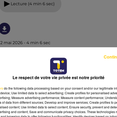
Lecture (4 min 6 sec)
12 mai 2026 - 4 min 6 sec
L'INFO DE L'AVEYRON DU 12/05/26 À 06H29
Contin
L'info de L'Aveyron
Le respect de votre vie privée est notre priorité
ers
do the following data processing based on your consent and/or our legitimate int
device; Use limited data to select advertising; Create profiles for personalised adver
vertising; Measure advertising performance; Measure content performance; Unders
ns of data from different sources; Develop and improve services; Create profiles to 
alised content; Use limited data to select content; Ensure security, prevent and detect
ertising and content; Save and communicate privacy choices. These technologies
and browsing data to offer following functionalities: Identify devices based on infor