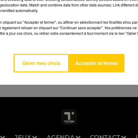
eolocation data; Match and combine data from other data sources; Link different de
nsmitted automatically.
cliquant sur "Accepter et fermer", ou affiner en sélectionnant les finalités et/ou pa
 également refuser en cliquant sur "Continuer sans accepter". Vos préférences ne 
tre à jour vos choix, ou retirer votre consentement à tout moment via le lien "Gérer 
antee
AVEYRON NORD
ENE
MER
Gérer mes choix
Accepter et fermer
JEUX
AGENDA
CONTACT