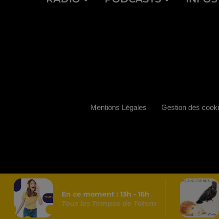
Mentions Légales
Gestion des cook
En ce moment :
13
h -
16
h
Tous les Tempos de Totem