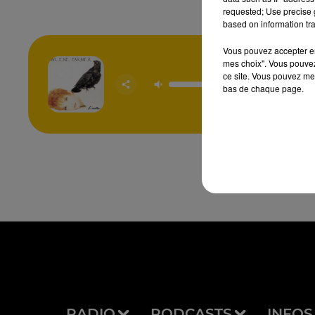
requested; Use precise g
based on information tra
Vous pouvez accepter en 
mes choix". Vous pouvez
ce site. Vous pouvez met
Desench
MYL
bas de chaque page.
FAR
RADIO
PODCASTS
INFOS