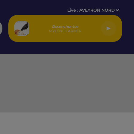
Live :
AVEYRON NORD
Desenchantee
MYLENE FARMER