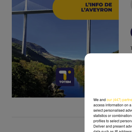
We and
our (447) partn
access information on a 
select personalised ad
statistics or combinatio
profiles to select person
Deliver and present adv
data such as IP address 