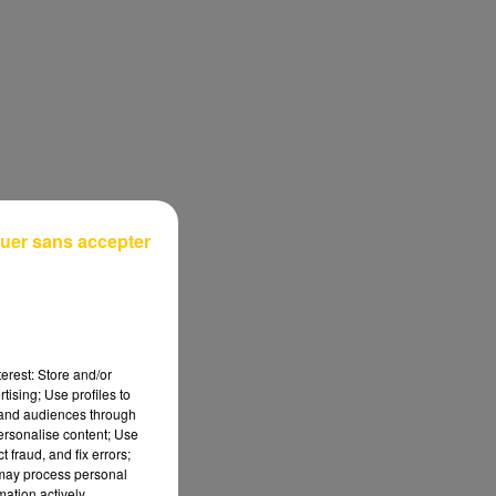
uer sans accepter
erest: Store and/or
tising; Use profiles to
tand audiences through
personalise content; Use
 fraud, and fix errors;
 may process personal
mation actively