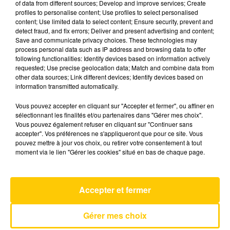
of data from different sources; Develop and improve services; Create
profiles to personalise content; Use profiles to select personalised
content; Use limited data to select content; Ensure security, prevent and
10 mai 2025 - 4 min 36 sec
detect fraud, and fix errors; Deliver and present advertising and content;
Save and communicate privacy choices. These technologies may
L'INFO DE L'AVEYRON DU 10/05/25 À
process personal data such as IP address and browsing data to offer
07H30
following functionalities: Identify devices based on information actively
requested; Use precise geolocation data; Match and combine data from
L'info de L'Aveyron
other data sources; Link different devices; Identify devices based on
information transmitted automatically.
Vous pouvez accepter en cliquant sur "Accepter et fermer", ou affiner en
sélectionnant les finalités et/ou partenaires dans "Gérer mes choix".
Vous pouvez également refuser en cliquant sur "Continuer sans
accepter". Vos préférences ne s'appliqueront que pour ce site. Vous
pouvez mettre à jour vos choix, ou retirer votre consentement à tout
AVEYRON NORD
moment via le lien "Gérer les cookies" situé en bas de chaque page.
Smalltown Boy
BRONSKI BEAT
Accepter et fermer
Gérer mes choix