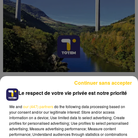
Continuer sans accepter
Le respect de votre vie privée est notre priorité
We and
our (447) partners
do the following data processing based on
Lecture (4 min 36 sec)
your consent and/or our legitimate interest: Store and/or access
information on a device; Use limited data to select advertising; Create
profiles for personalised advertising; Use profiles to select personalised
advertising; Measure advertising performance; Measure content
performance; Understand audiences through statistics or combinations