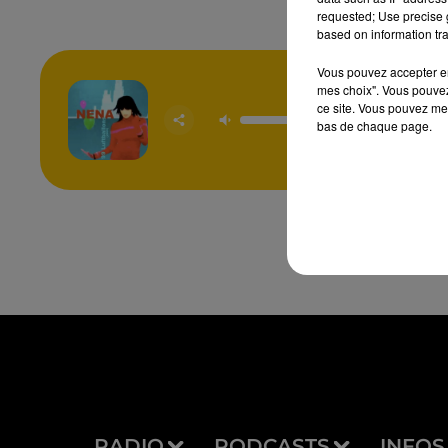
requested; Use precise g
based on information tra
Vous pouvez accepter en 
mes choix". Vous pouvez
ce site. Vous pouvez met
99 Luftb
bas de chaque page.
NE
RADIO
PODCASTS
INFOS