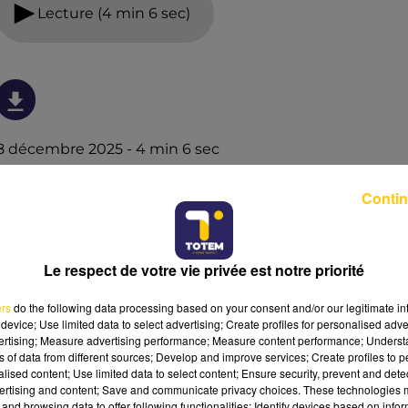
Lecture (4 min 6 sec)
8 décembre 2025 - 4 min 6 sec
L'INFO DE L'AVEYRON DU 08/12/25 À 08H30
Contin
L'info de L'Aveyron
Le respect de votre vie privée est notre priorité
ers
do the following data processing based on your consent and/or our legitimate int
device; Use limited data to select advertising; Create profiles for personalised adver
vertising; Measure advertising performance; Measure content performance; Unders
ns of data from different sources; Develop and improve services; Create profiles to 
alised content; Use limited data to select content; Ensure security, prevent and detect
ertising and content; Save and communicate privacy choices. These technologies
and browsing data to offer following functionalities: Identify devices based on infor