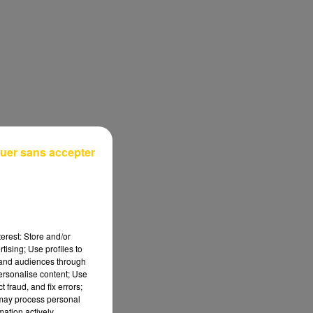
uer sans accepter
erest: Store and/or
tising; Use profiles to
tand audiences through
personalise content; Use
 fraud, and fix errors;
 may process personal
mation actively