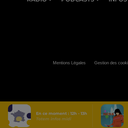
Mentions Légales
Gestion des cook
En ce moment :
12
h -
13
h
Totem infos midi