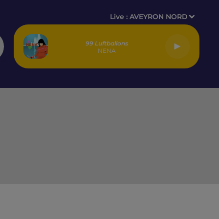
Live :
AVEYRON NORD
99 Luftballons
NENA