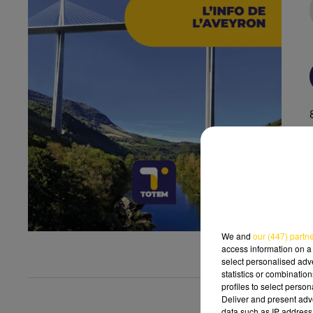
We and
our (447) partn
access information on a 
select personalised ad
statistics or combinatio
profiles to select person
Deliver and present adv
data such as IP address 