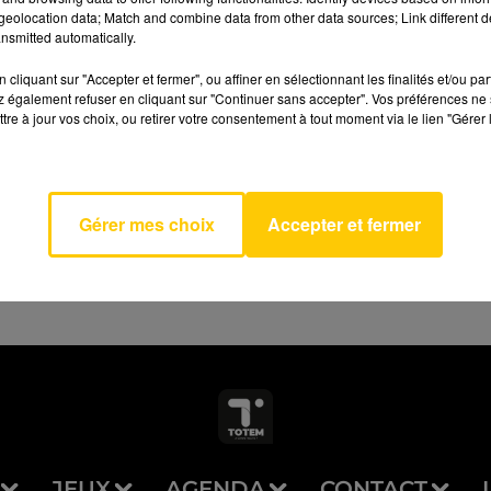
eolocation data; Match and combine data from other data sources; Link different de
nsmitted automatically.
cliquant sur "Accepter et fermer", ou affiner en sélectionnant les finalités et/ou pa
 également refuser en cliquant sur "Continuer sans accepter". Vos préférences ne 
tre à jour vos choix, ou retirer votre consentement à tout moment via le lien "Gérer 
AVEYRON NORD
allons
NA
Gérer mes choix
Accepter et fermer
JEUX
AGENDA
CONTACT