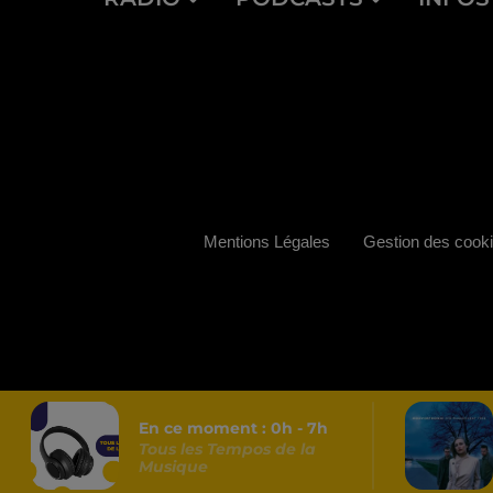
Mentions Légales
Gestion des cook
En ce moment :
0
h -
7
h
Tous les Tempos de la
Musique