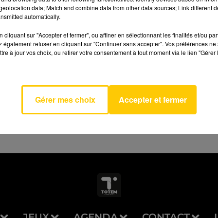
eolocation data; Match and combine data from other data sources; Link different de
nsmitted automatically.
cliquant sur "Accepter et fermer", ou affiner en sélectionnant les finalités et/ou pa
 également refuser en cliquant sur "Continuer sans accepter". Vos préférences ne 
tre à jour vos choix, ou retirer votre consentement à tout moment via le lien "Gérer 
ies
AVEYRON NORD
GARRIX
2
Gérer mes choix
Accepter et fermer
JEUX
AGENDA
CONTACT