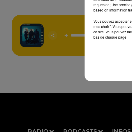
requested; Use precise g
based on information tra
Vous pouvez accepter en 
mes choix". Vous pouvez
ce site. Vous pouvez met
Firefl
MARTIN 
bas de chaque page.
& U
RADIO
PODCASTS
INFOS