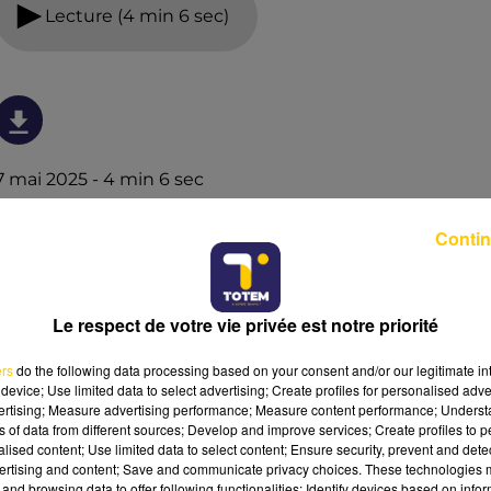
Lecture (4 min 6 sec)
7 mai 2025 - 4 min 6 sec
L'INFO DE L'AVEYRON DU 07/05/25 À 06H00
Contin
L'info de L'Aveyron
Le respect de votre vie privée est notre priorité
ers
do the following data processing based on your consent and/or our legitimate int
device; Use limited data to select advertising; Create profiles for personalised adver
vertising; Measure advertising performance; Measure content performance; Unders
ns of data from different sources; Develop and improve services; Create profiles to 
alised content; Use limited data to select content; Ensure security, prevent and detect
ertising and content; Save and communicate privacy choices. These technologies
and browsing data to offer following functionalities: Identify devices based on infor