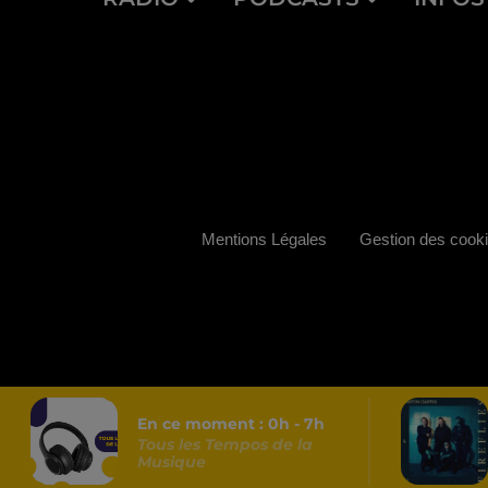
Mentions Légales
Gestion des cook
En ce moment :
0
h -
7
h
Tous les Tempos de la
Musique