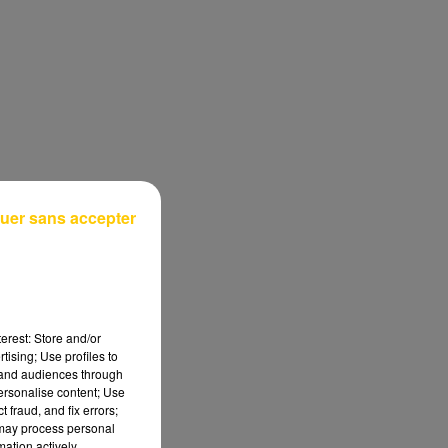
uer sans accepter
erest: Store and/or
tising; Use profiles to
tand audiences through
personalise content; Use
 fraud, and fix errors;
 may process personal
mation actively