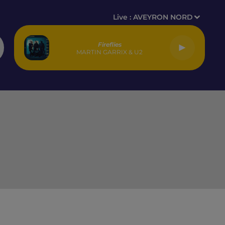
Live :
AVEYRON NORD
Fireflies
MARTIN GARRIX & U2