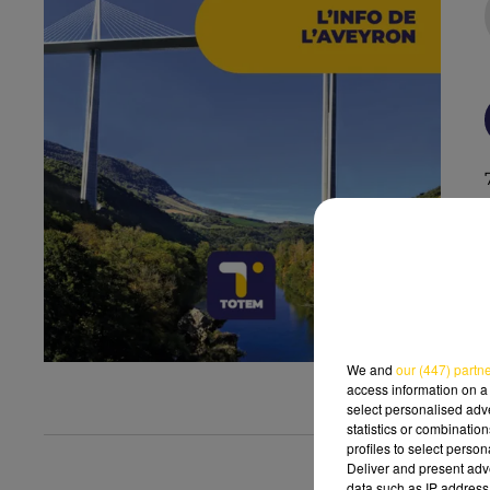
We and
our (447) partn
access information on a 
select personalised ad
statistics or combinatio
profiles to select person
Deliver and present adv
data such as IP address 