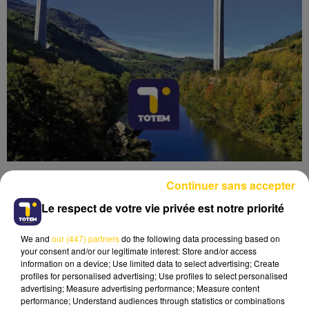
Continuer sans accepter
Le respect de votre vie privée est notre priorité
We and
our (447) partners
do the following data processing based on
Lecture (4 min 6 sec)
your consent and/or our legitimate interest: Store and/or access
information on a device; Use limited data to select advertising; Create
profiles for personalised advertising; Use profiles to select personalised
advertising; Measure advertising performance; Measure content
performance; Understand audiences through statistics or combinations