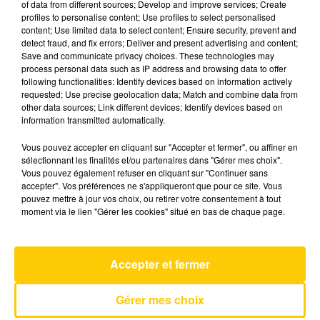
of data from different sources; Develop and improve services; Create
profiles to personalise content; Use profiles to select personalised
content; Use limited data to select content; Ensure security, prevent and
4 juin 2026 - 4 min 6 sec
detect fraud, and fix errors; Deliver and present advertising and content;
Save and communicate privacy choices. These technologies may
L'INFO DE L'AVEYRON DU 04/06/26 À
process personal data such as IP address and browsing data to offer
08H00
following functionalities: Identify devices based on information actively
requested; Use precise geolocation data; Match and combine data from
L'info de L'Aveyron
other data sources; Link different devices; Identify devices based on
information transmitted automatically.
Vous pouvez accepter en cliquant sur "Accepter et fermer", ou affiner en
sélectionnant les finalités et/ou partenaires dans "Gérer mes choix".
Vous pouvez également refuser en cliquant sur "Continuer sans
accepter". Vos préférences ne s'appliqueront que pour ce site. Vous
pouvez mettre à jour vos choix, ou retirer votre consentement à tout
AVEYRON NORD
moment via le lien "Gérer les cookies" situé en bas de chaque page.
Drop Dead
OLIVIA RODRIGO
Accepter et fermer
Gérer mes choix