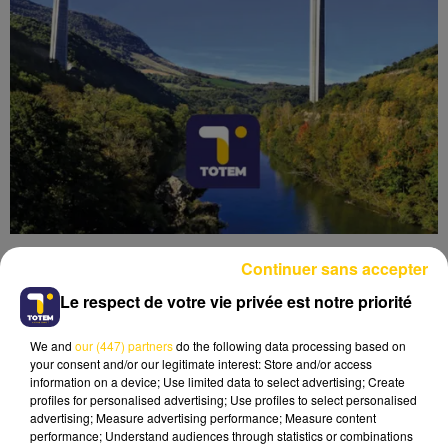
Continuer sans accepter
Le respect de votre vie privée est notre priorité
We and
our (447) partners
do the following data processing based on
Lecture (4 min 33 sec)
your consent and/or our legitimate interest: Store and/or access
information on a device; Use limited data to select advertising; Create
profiles for personalised advertising; Use profiles to select personalised
advertising; Measure advertising performance; Measure content
performance; Understand audiences through statistics or combinations