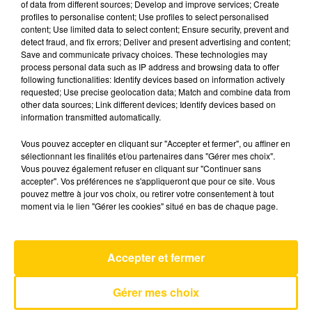
of data from different sources; Develop and improve services; Create
profiles to personalise content; Use profiles to select personalised
content; Use limited data to select content; Ensure security, prevent and
3 mai 2025 - 4 min 33 sec
detect fraud, and fix errors; Deliver and present advertising and content;
Save and communicate privacy choices. These technologies may
L'INFO DE L'AVEYRON DU 03/05/25 À
process personal data such as IP address and browsing data to offer
07H29
following functionalities: Identify devices based on information actively
requested; Use precise geolocation data; Match and combine data from
L'info de L'Aveyron
other data sources; Link different devices; Identify devices based on
information transmitted automatically.
Vous pouvez accepter en cliquant sur "Accepter et fermer", ou affiner en
sélectionnant les finalités et/ou partenaires dans "Gérer mes choix".
Vous pouvez également refuser en cliquant sur "Continuer sans
accepter". Vos préférences ne s'appliqueront que pour ce site. Vous
pouvez mettre à jour vos choix, ou retirer votre consentement à tout
AVEYRON NORD
moment via le lien "Gérer les cookies" situé en bas de chaque page.
Fever Dream
ALEX WARREN
Accepter et fermer
Gérer mes choix