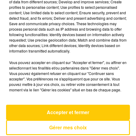
of data from different sources; Develop and improve services; Create
profiles to personalise content; Use profiles to select personalised
content; Use limited data to select content; Ensure security, prevent and
1er juin 2026 - 7 min 21 sec
detect fraud, and fix errors; Deliver and present advertising and content;
Save and communicate privacy choices. These technologies may
L'INFO DE L'AVEYRON DU 01/06/26 À
process personal data such as IP address and browsing data to offer
11H59
following functionalities: Identify devices based on information actively
requested; Use precise geolocation data; Match and combine data from
L'info de L'Aveyron
other data sources; Link different devices; Identify devices based on
information transmitted automatically.
Vous pouvez accepter en cliquant sur "Accepter et fermer", ou affiner en
sélectionnant les finalités et/ou partenaires dans "Gérer mes choix".
Vous pouvez également refuser en cliquant sur "Continuer sans
accepter". Vos préférences ne s'appliqueront que pour ce site. Vous
pouvez mettre à jour vos choix, ou retirer votre consentement à tout
AVEYRON NORD
moment via le lien "Gérer les cookies" situé en bas de chaque page.
C'est A Qui Le Tour
MYLENE FARMER
Accepter et fermer
Gérer mes choix