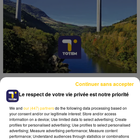
Continuer sans accepter
Le respect de votre vie privée est notre priorité
We and
our (447) partners
do the following data processing based on
Lecture (7 min 21 sec)
your consent and/or our legitimate interest: Store and/or access
information on a device; Use limited data to select advertising; Create
profiles for personalised advertising; Use profiles to select personalised
advertising; Measure advertising performance; Measure content
performance; Understand audiences through statistics or combinations