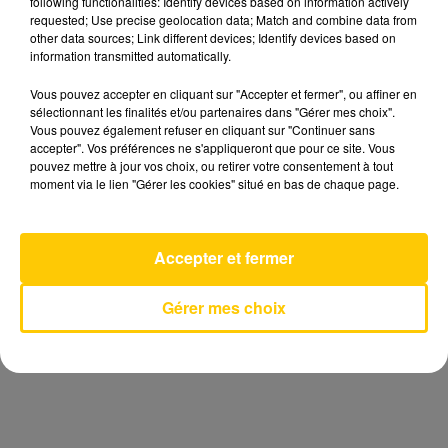
following functionalities: Identify devices based on information actively
requested; Use precise geolocation data; Match and combine data from
other data sources; Link different devices; Identify devices based on
information transmitted automatically.
Participer au jeu
Vous pouvez accepter en cliquant sur "Accepter et fermer", ou affiner en
sélectionnant les finalités et/ou partenaires dans "Gérer mes choix".
Vous pouvez également refuser en cliquant sur "Continuer sans
accepter". Vos préférences ne s'appliqueront que pour ce site. Vous
pouvez mettre à jour vos choix, ou retirer votre consentement à tout
moment via le lien "Gérer les cookies" situé en bas de chaque page.
Accepter et fermer
Gérer mes choix