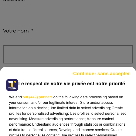
Votre nom
*
Votre prénom
*
Continuer sans accepter
Le respect de votre vie privée est notre priorité
We and
our (447) partners
do the following data processing based on
your consent and/or our legitimate interest: Store and/or access
information on a device; Use limited data to select advertising; Create
Votre numéro de téléphone
*
profiles for personalised advertising; Use profiles to select personalised
advertising; Measure advertising performance; Measure content
performance; Understand audiences through statistics or combinations
of data from different sources; Develop and improve services; Create
profiles to personalise content; Use profiles to select personalised