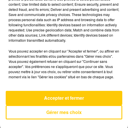
content; Use limited data to select content; Ensure security, prevent and
detect fraud, and fix errors; Deliver and present advertising and content;
Votre commune et votre département
*
Save and communicate privacy choices. These technologies may
process personal data such as IP address and browsing data to offer
following functionalities: Identify devices based on information actively
requested; Use precise geolocation data; Match and combine data from
other data sources; Link different devices; Identify devices based on
information transmitted automatically.
Vous pouvez accepter en cliquant sur "Accepter et fermer", ou affiner en
sélectionnant les finalités et/ou partenaires dans "Gérer mes choix".
Vous pouvez également refuser en cliquant sur "Continuer sans
Participer au jeu
accepter". Vos préférences ne s'appliqueront que pour ce site. Vous
pouvez mettre à jour vos choix, ou retirer votre consentement à tout
moment via le lien "Gérer les cookies" situé en bas de chaque page.
Accepter et fermer
Gérer mes choix