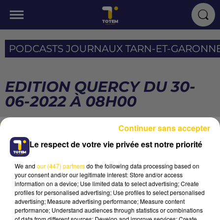
PODCASTS JOURNAUX TARN-ET-GARONN
EDITION QUERCY DU 30-
06-2022 À 08H00
Continuer sans accepter
AVEYRON NORD
Le respect de votre vie privée est notre priorité
Silent Treatment
FREYA SKYE
We and
our (447) partners
do the following data processing based on
your consent and/or our legitimate interest: Store and/or access
information on a device; Use limited data to select advertising; Create
profiles for personalised advertising; Use profiles to select personalised
advertising; Measure advertising performance; Measure content
performance; Understand audiences through statistics or combinations
of data from different sources; Develop and improve services; Create