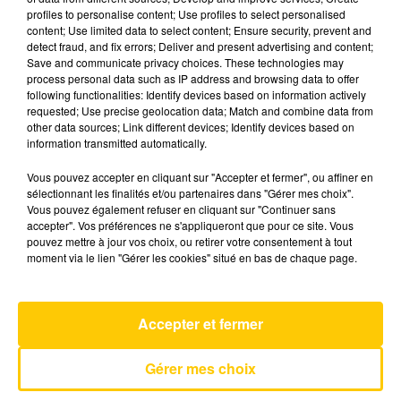
profiles to personalise content; Use profiles to select personalised
content; Use limited data to select content; Ensure security, prevent and
detect fraud, and fix errors; Deliver and present advertising and content;
Save and communicate privacy choices. These technologies may
process personal data such as IP address and browsing data to offer
following functionalities: Identify devices based on information actively
requested; Use precise geolocation data; Match and combine data from
other data sources; Link different devices; Identify devices based on
information transmitted automatically.
RADIO
PODCASTS
INFOS
Vous pouvez accepter en cliquant sur "Accepter et fermer", ou affiner en
sélectionnant les finalités et/ou partenaires dans "Gérer mes choix".
JEUX
AGENDA
CONTACT
Vous pouvez également refuser en cliquant sur "Continuer sans
accepter". Vos préférences ne s'appliqueront que pour ce site. Vous
pouvez mettre à jour vos choix, ou retirer votre consentement à tout
LA COUPE DU MONDE SUR TOTEM
moment via le lien "Gérer les cookies" situé en bas de chaque page.
LA MÉTÉO DES PLAGES
Accepter et fermer
Gérer mes choix
Mentions Légales
Gestion des cookies