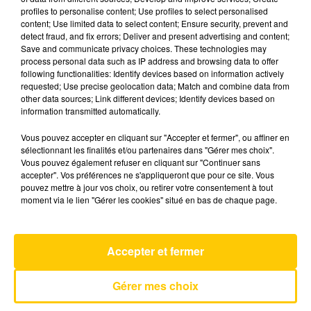
profiles to personalise content; Use profiles to select personalised
content; Use limited data to select content; Ensure security, prevent and
detect fraud, and fix errors; Deliver and present advertising and content;
Save and communicate privacy choices. These technologies may
process personal data such as IP address and browsing data to offer
following functionalities: Identify devices based on information actively
requested; Use precise geolocation data; Match and combine data from
other data sources; Link different devices; Identify devices based on
information transmitted automatically.
RADIO
PODCASTS
INFOS
Vous pouvez accepter en cliquant sur "Accepter et fermer", ou affiner en
sélectionnant les finalités et/ou partenaires dans "Gérer mes choix".
JEUX
AGENDA
CONTACT
Vous pouvez également refuser en cliquant sur "Continuer sans
accepter". Vos préférences ne s'appliqueront que pour ce site. Vous
pouvez mettre à jour vos choix, ou retirer votre consentement à tout
LA COUPE DU MONDE SUR TOTEM
moment via le lien "Gérer les cookies" situé en bas de chaque page.
LA MÉTÉO DES PLAGES
Accepter et fermer
Gérer mes choix
Mentions Légales
Gestion des cookies