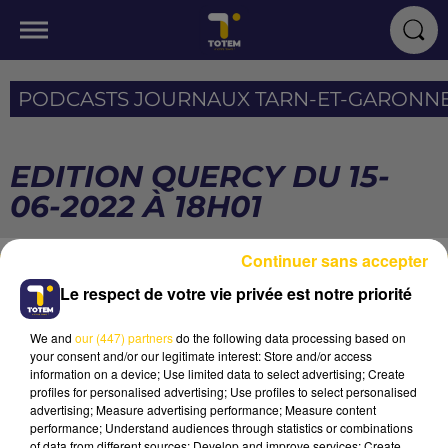
PODCASTS JOURNAUX TARN-ET-GARONN
EDITION QUERCY DU 15-
06-2022 À 18H01
Continuer sans accepter
AVEYRON NORD
Le respect de votre vie privée est notre priorité
Le Jerk
THIERRY HAZARD
We and
our (447) partners
do the following data processing based on
your consent and/or our legitimate interest: Store and/or access
information on a device; Use limited data to select advertising; Create
profiles for personalised advertising; Use profiles to select personalised
advertising; Measure advertising performance; Measure content
performance; Understand audiences through statistics or combinations
of data from different sources; Develop and improve services; Create