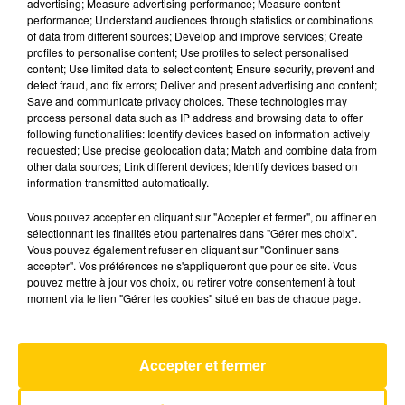
advertising; Measure advertising performance; Measure content
performance; Understand audiences through statistics or combinations
of data from different sources; Develop and improve services; Create
profiles to personalise content; Use profiles to select personalised
content; Use limited data to select content; Ensure security, prevent and
26 avril 2022
detect fraud, and fix errors; Deliver and present advertising and content;
Save and communicate privacy choices. These technologies may
EDITION AVEYRON-TARN-FIGEAC DU
process personal data such as IP address and browsing data to offer
26-04-2022 À 07H00
following functionalities: Identify devices based on information actively
requested; Use precise geolocation data; Match and combine data from
Ecoutez sur Totem l'information dans l'Aveyron,
other data sources; Link different devices; Identify devices based on
le Tarn et le pays de Figeac avec les reportages
information transmitted automatically.
de nos journalistes sur le terrain.
Vous pouvez accepter en cliquant sur "Accepter et fermer", ou affiner en
sélectionnant les finalités et/ou partenaires dans "Gérer mes choix".
Vous pouvez également refuser en cliquant sur "Continuer sans
accepter". Vos préférences ne s'appliqueront que pour ce site. Vous
pouvez mettre à jour vos choix, ou retirer votre consentement à tout
moment via le lien "Gérer les cookies" situé en bas de chaque page.
AVEYRON NORD
One
Accepter et fermer
U2