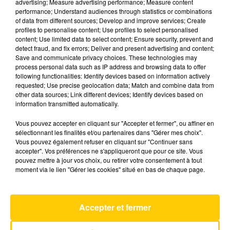
advertising; Measure advertising performance; Measure content
performance; Understand audiences through statistics or combinations
of data from different sources; Develop and improve services; Create
profiles to personalise content; Use profiles to select personalised
content; Use limited data to select content; Ensure security, prevent and
21 juin 2022
detect fraud, and fix errors; Deliver and present advertising and content;
Save and communicate privacy choices. These technologies may
EDITION AVEYRON-TARN-FIGEAC DU
process personal data such as IP address and browsing data to offer
21-06-2022 À 06H00
following functionalities: Identify devices based on information actively
requested; Use precise geolocation data; Match and combine data from
Ecoutez sur Totem l'information dans l'Aveyron,
other data sources; Link different devices; Identify devices based on
le Tarn et le pays de Figeac avec les reportages
information transmitted automatically.
de nos journalistes sur le terrain.
Vous pouvez accepter en cliquant sur "Accepter et fermer", ou affiner en
sélectionnant les finalités et/ou partenaires dans "Gérer mes choix".
Vous pouvez également refuser en cliquant sur "Continuer sans
accepter". Vos préférences ne s'appliqueront que pour ce site. Vous
pouvez mettre à jour vos choix, ou retirer votre consentement à tout
moment via le lien "Gérer les cookies" situé en bas de chaque page.
AVEYRON NORD
Ma Liberte De Penser
Accepter et fermer
FLORENT PAGNY