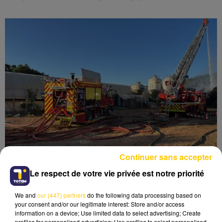
Continuer sans accepter
Le respect de votre vie privée est notre priorité
110 CHEVRETTES PÉRISSENT DANS UN
We and
our (447) partners
do the following data processing based on
INCENDIE EN LOZÈRE
your consent and/or our legitimate interest: Store and/or access
information on a device; Use limited data to select advertising; Create
profiles for personalised advertising; Use profiles to select personalised